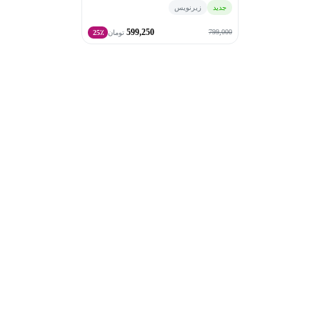
جدید
زیرنویس
599,250
799,000
تومان
25٪