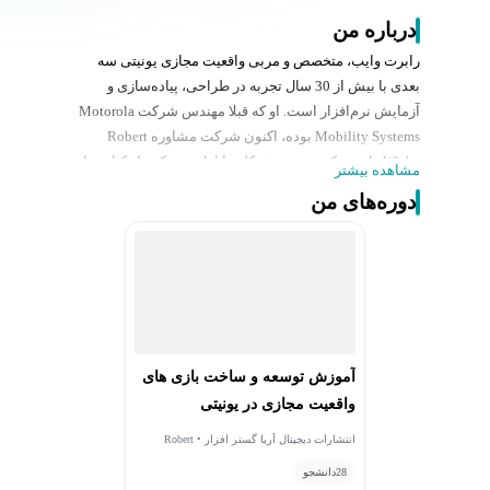
درباره من
رابرت وایب، متخصص و مربی واقعیت مجازی یونیتی سه
بعدی با بیش از 30 سال تجربه در طراحی، پیاده‌سازی و
آزمایش نرم‌افزار است. او که قبلا مهندس شرکت Motorola
Mobility Systems بوده، اکنون شرکت مشاوره Robert
Wiebe را در ونکوور، بریتیش کلمبیا اداره می‌کند. او کتاب های
مشاهده بیشتر
توسعه بازی با یونیتی 5، یادگیری یونیتی سه بعدی، ساخت
دوره‌های من
بازی سه بعدی پیشرفته با یونیتی و آموزش جامع یونیتی با
iOS را نوشته است.
آموزش توسعه و ساخت بازی های
واقعیت مجازی در یونیتی
انتشارات دیجیتال آریا گستر افزار • Robert
Wiebe
28
دانشجو