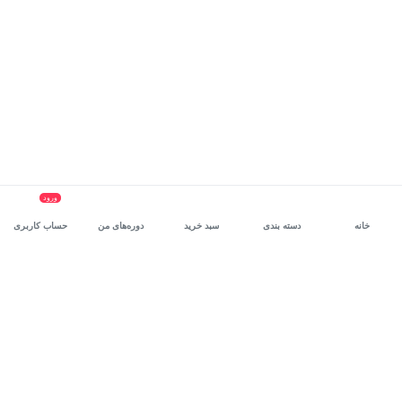
ورود
خانه
دسته بندی
سبد خرید
دوره‌های من
حساب کاربری
سرویس سازمانی مکتب‌خونه
، بستر رشد و توانمندسازی حرفه‌ای
کارکنان در مسیر توسعه‌ فردی آن‌هاست.