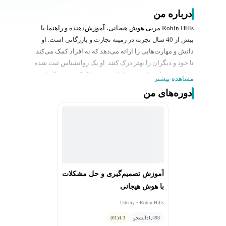
درباره من
Robin Hills مربی هوش هیجانی، آموزش‌دهنده و راهنما با
بیش از 40 سال تجربه در زمینه تجارت و بازرگانی است. او
دانش و مهارت‌هایی را ارائه می‌دهد که به افراد کمک می‌کند
تا خود و دیگران را بهتر درک کنند. او یک روانشناس ثبت شده
در انجمن روانشناسی بریتانیا و عضو فعال کمیته شمال غرب
مشاهده بیشتر
انجمن روانشناسی کسب و کار است. شرکت وی Ei4Change
دوره‌های من
(هوش هیجانی برای تغییر) است - که به صورت ملی و
بین‌المللی به عنوان متخصصانی با دانش و مهارت در آموزش،
توسعه فردی و کوچینگ با تمرکز بر هوش هیجانی،
روانشناسی مثبت و عصب‌شناسی در محیط کار، شناخته شده
است. برنامه‌های هوش هیجانی ما توسط مؤسسه رهبری
معتبر شناخته شده‌اند. هیلز در طول چند سال گذشته،
کارگاه‌هایی را در کنفرانس‌های جهانی هوش هیجانی و
آموزش تصمیم‌گیری و حل مشکلات
عصب‌شناسی ارائه داده‌است. این کنفرانس‌ها در دانشگاه
با هوش هیجانی
هاروارد، دانشگاه منچستر، کیپ تاون، خاورمیانه و هند برگزار
شده‌اند.
Udemy • Robin Hills
او نویسنده کتاب‌های زیر است:
1,493
دانشجو
4.3
(61)
راهنمای جامع تاب‌آوری هیجانی: راهبردهایی برای عبور از