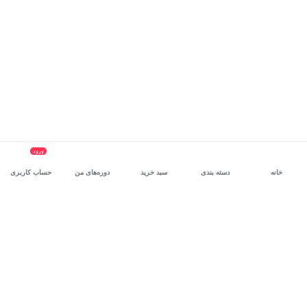
ورود
خانه
دسته بندی
سبد خرید
دوره‌های من
حساب کاربری
سرویس سازمانی مکتب‌خونه
، بستر رشد و توانمندسازی حرفه‌ای
کارکنان در مسیر توسعه‌ فردی آن‌هاست.