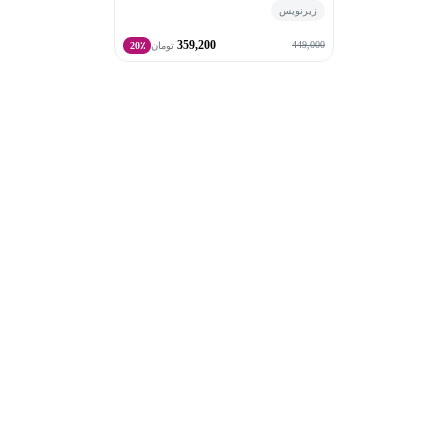
زیرنویس
بحران‌ها و مدیریت استرس در محیط کار (منتشر شده در می
359,200
۲۰۱۶)
449,000
تومان
20٪
راهنمای جامع رفتار در کسب و کار: چگونه روابط موفق و
قدرتمندی بسازیم (منتشر شده در نوامبر ۲۰۱۷)