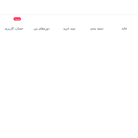
ورود
خانه
دسته بندی
سبد خرید
دوره‌های من
حساب کاربری
سرویس سازمانی مکتب‌خونه
، بستر رشد و توانمندسازی حرفه‌ای
کارکنان در مسیر توسعه‌ فردی آن‌هاست.
درخواست دمو
برنامه‌نویسی