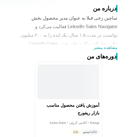
درباره من
ساچین رخی قبلا به عنوان مدیر محصول بخش
LinkedIn Sales Navigator فعالیت می‌کرد و
توانست در مدت ۱.۵ سال، یک ایده را به ۲۰۰ میلیون
دلار تبدیل کند و کارمندان بخش LinkedIn Sales
مشاهده بیشتر
Navigator را به ۵۰۰ نفر برساند. او تاکنون بیش از
دوره‌های من
۱۵۰ مقاله درباره مدیریت محصول و رهبری چاپ
کرده است و یکی از معلم‌های مطرح حوزه مدیریت
محصول است. در حال حاضر، ساچین رخی
بنیان‌گذار و مدیرعامل شرکت Notejoy است و در
سانفرانسیسکو فعالیت می‌کند.
سمت فعلی:
آموزش یافتن محصول مناسب
Founder & CEO at Notejoy
بازار ریفورج
سوابق:
Reforge • آکادمی گرولی • Sachin Rekhi
Previously LinkedIn, Connected, Feedera
255
دانشجو
5
(2)