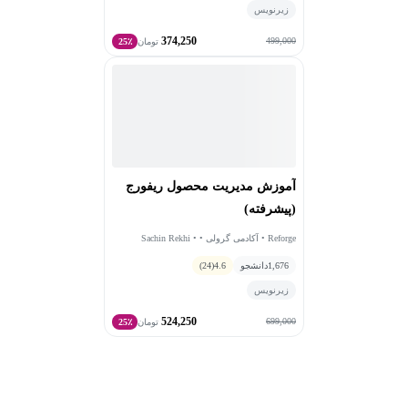
زیرنویس
374,250
499,000
تومان
25٪
آموزش مدیریت محصول ریفورج
(پیشرفته)
Reforge • آکادمی گرولی • Sachin Rekhi •
Michael Sippey
1,676
دانشجو
4.6
(24)
زیرنویس
524,250
699,000
تومان
25٪