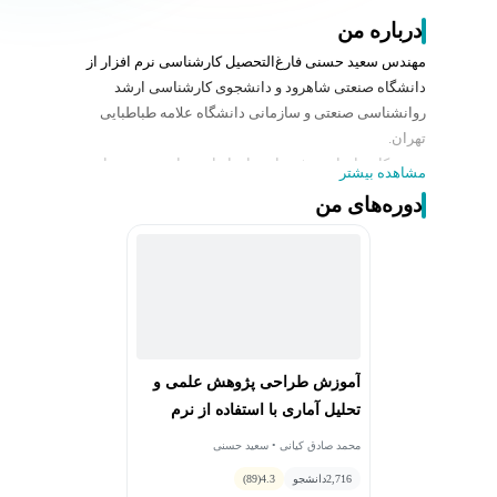
درباره من
مهندس سعید حسنی فارغ‌التحصیل کارشناسی نرم افزار از
دانشگاه صنعتی شاهرود و دانشجوی کارشناسی ارشد
روانشناسی صنعتی و سازمانی دانشگاه علامه طباطبایی
تهران.
تجربه کار و انجام پروژه هایی با زبانهای برنامه نویسی پایتون
مشاهده بیشتر
و R. فعال در حوزه های علم داده و تحلیل داده ها
دوره‌های من
آموزش طراحی پژوهش علمی و
تحلیل آماری با استفاده از نرم
افزار SPSS و R
محمد صادق کیانی • سعید حسنی
2,716
دانشجو
4.3
(89)