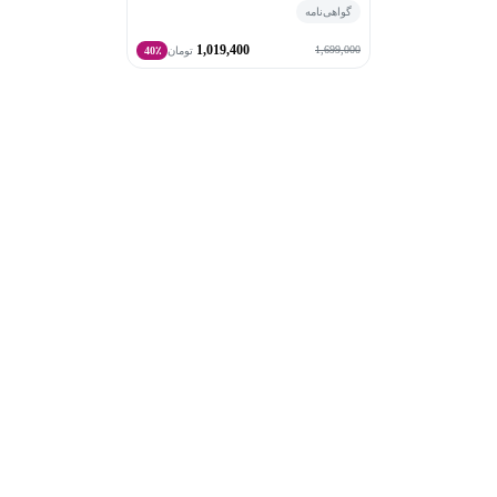
گواهی‌نامه
1,019,400
1,699,000
تومان
40٪