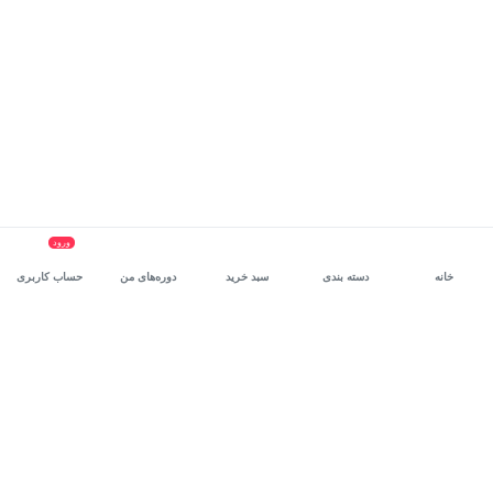
ورود
خانه
دسته بندی
سبد خرید
دوره‌های من
حساب کاربری
سرویس سازمانی مکتب‌خونه
، بستر رشد و توانمندسازی حرفه‌ای
کارکنان در مسیر توسعه‌ فردی آن‌هاست.