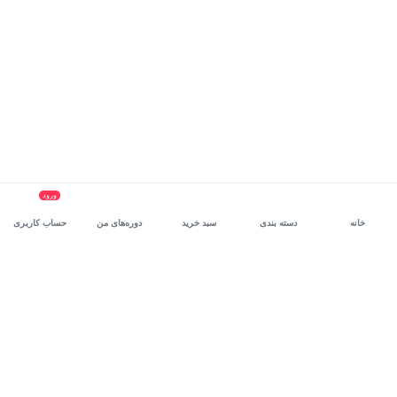
ورود
خانه
دسته بندی
سبد خرید
دوره‌های من
حساب کاربری
سرویس سازمانی مکتب‌خونه
، بستر رشد و توانمندسازی حرفه‌ای
کارکنان در مسیر توسعه‌ فردی آن‌هاست.