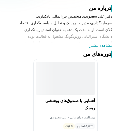
درباره من
دکتر علی سعدوندی متخصص بین‌المللی بانکداری،
سرمایه‌گذاری، مدیریت ریسک و تحلیل سیاست‌گذاری اقتصاد
کلان است. او به مدت یک‌ دهه به عنوان استادیار بانکداری
دانشگاه استرالیایی وولونگونگ مشغول‌ به فعالیت بوده
است. سعدوندی در دفتر دبی‌، سیتی بانک به‌عنوان نایب‌‌رئیس
مشاهده بیشتر
مسئولیت داشته است.
دوره‌های من
دکتر سعدوندی حائز مدرک معتبر «مدیریت ریسک‌های مالی»
(FRM) است. ایشان دوره‌های تخصصی حقوق و اقتصاد را در
دانشگاه شیکاگو، اقتصادسنجی پیشرفته را در کمبریج و
مدرسه اقتصادی لندن (LSE) و اقتصاد صنعتی را در CEMFI
اسپانیا گذرانده و در دوره اقتصاد کلان پروفسور استیگلیتز در
ترنتوی ایتالیا شرکت داشته است. دکتر سعدوندی در حال
حاضر به طراحی دوره‌های تخصصی بانکداری و اقتصاد پول و
آشنایی با صندوق‌های پوششی
بانک و نیز مشاوره سیاست‌گذاری به سازمان‌ها و مشاوره
ریسک
کسب‌وکارها به نهادهای خصوصی مشغول است.
پیشگامان دنیای مالی • علی سعدوندی
1,062
دانشجو
4.8
(5)