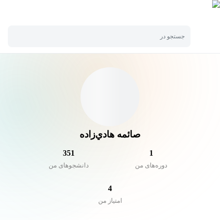
جستجو در
صائمه هادي‌زاده
351
1
دوره‌های من
دانشجو‌های من
4
امتیاز من