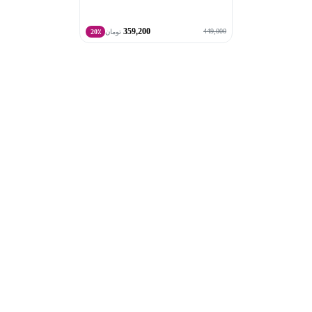
359,200
449,000
تومان
20٪