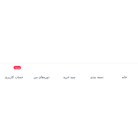
ورود
خانه
دسته بندی
سبد خرید
دوره‌های من
حساب کاربری
سرویس سازمانی مکتب‌خونه
، بستر رشد و توانمندسازی حرفه‌ای
کارکنان در مسیر توسعه‌ فردی آن‌هاست.