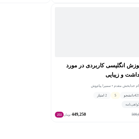
وزش انگلیسی کاربردی در مورد
داشت و زیبایی
ام خدابخش مقدم • سمیرا پیام‌وش
42
دانشجو
5
2 امتیاز
واهی‌نامه
449,250
599,
تومان
25٪