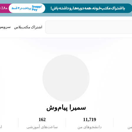
سرویس 
اشتراک مکتب‌پلاس
تدریس ک
سمیرا پیام‌وش
162
11,719
من
دانشجو‌های من
ساعت‌های آموزشی
ام