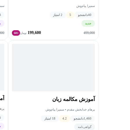
سمیر
سمیرا پیام‌وش
3
40
دانشجو
5
2 امتیاز
م
جدید
199,600
000
499,000
تومان
60٪
آموزش 5
آموزش مکالمه زبان
پره
پرهام خدابخش مقدم • سمیرا پیام‌وش
6
1,460
دانشجو
4.2
18 امتیاز
م
گواهی‌نامه