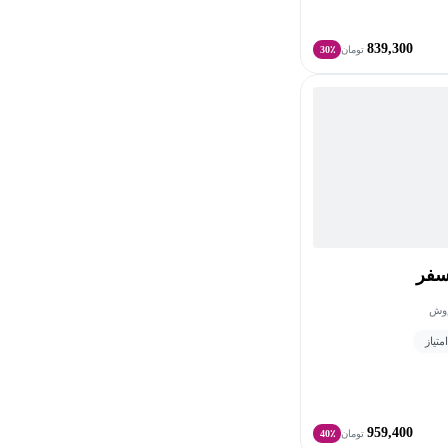
839,300
تومان
30٪
سفر
‌وش
959,400
تومان
40٪