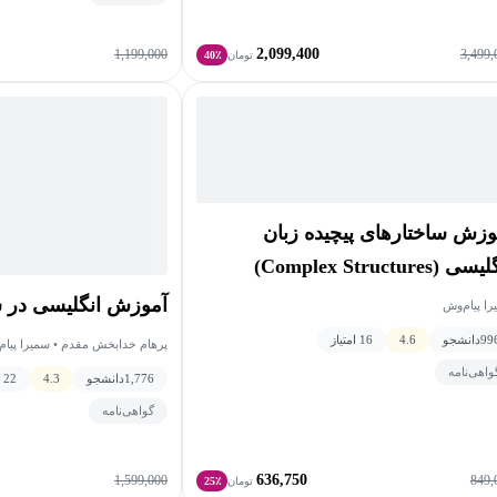
2,099,400
1,199,000
3,499,
تومان
40٪
وزش ساختارهای پیچیده زبان
ی (Complex Structures)
آموزش انگلیسی در 
ا پیام‌وش
99
دانشجو
4.6
16 امتیاز
پرهام خدابخش مقدم • سمیرا پیام
واهی‌نامه
1,776
دانشجو
4.3
22 امتیاز
گواهی‌نامه
636,750
1,599,000
849,
تومان
25٪