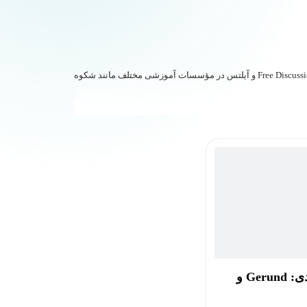
سرکار خانم سمیرا پیام‌وش مدرس زبان انگلیسی با بیش از ۱۰ سال سابقه‌ی تدریس در سطوح مختلف، برگزارکننده‌ی دوره‌های مکالمه، Free Discussion، FCE، CAE و آیلتس در مؤسسات آموزشی مختلف مانند شکوه
آموزش گرامر کاربردی: Gerund و