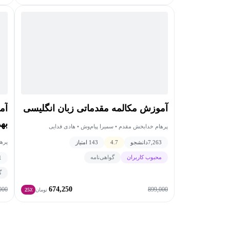
آموزش مکالمه مقدماتی زبان انگلیسی
آم
به
پرهام خدابخش مقدم • سمیرا پیام‌وش • هادی فدایی
پره
7,263
دانشجو
4.7
143 امتیاز
محبوب کاربران
گواهی‌نامه
1
گ
674,250
000
899,000
تومان
25٪