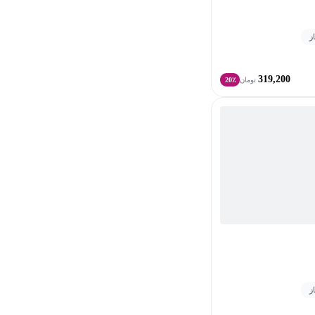
319,200
تومان
20٪