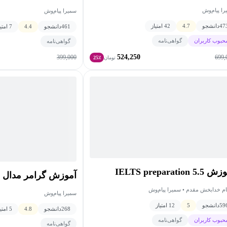
ا پیام‌وش
سمیرا پیام‌وش
47
دانشجو
4.7
42 امتیاز
461
دانشجو
4.4
7 امتیاز
حبوب کاربران
گواهی‌نامه
گواهی‌نامه
524,250
399,000
699,
تومان
25٪
IELTS preparation 5.
آموزش گرامر مدال
ام خدابخش مقدم • سمیرا پیام‌وش
سمیرا پیام‌وش
59
دانشجو
5
12 امتیاز
268
دانشجو
4.8
5 امتیاز
حبوب کاربران
گواهی‌نامه
گواهی‌نامه