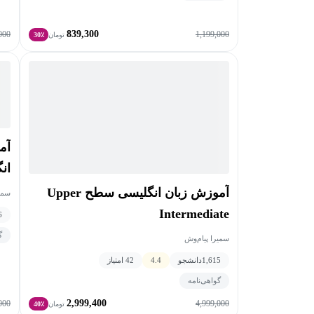
839,300
000
1,199,000
تومان
30٪
آم
انگلیس
آموزش زبان انگلیسی سطح Upper
سمیر
Intermediate
6
گ
سمیرا پیام‌وش
1,615
دانشجو
4.4
42 امتیاز
گواهی‌نامه
2,999,400
000
4,999,000
تومان
40٪