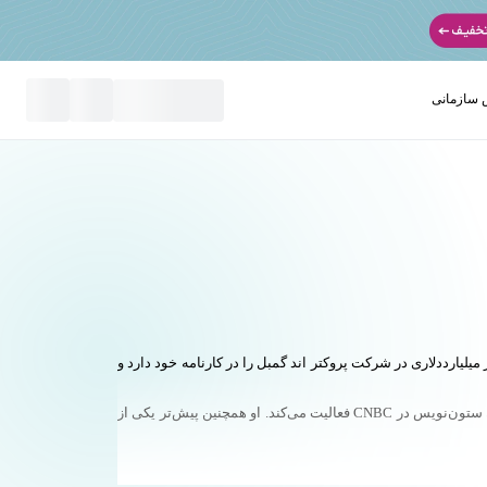
سازمانی
نید
یارددلاری در شرکت پروکتر اند گمبل را در کارنامه خود دارد و
اسکات عضو هیئت علمی ذخیره مدرسه کسب‌وکار کلی (Kelley School of Business) در دانشگاه ایندیانا برای آموزش مدیران اجرایی است و به‌عنوان ستون‌نویس در CNBC فعالیت می‌کند. او همچنین پیش‌تر یکی از