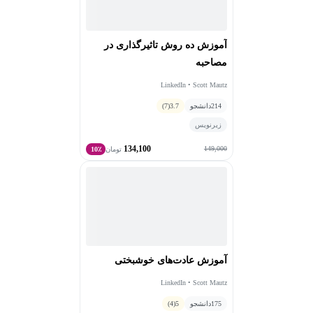
آموزش ده روش تاثیرگذاری در
مصاحبه
LinkedIn • Scott Mautz
214
دانشجو
3.7
(7)
زیرنویس
134,100
149,000
تومان
10٪
آموزش عادت‌های خوشبختی
LinkedIn • Scott Mautz
175
دانشجو
5
(4)