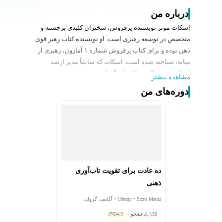
درباره من
اسکات موتز نویسنده پرفروش، سخنران کلیدی برجسته و
متخصص در توسعه رهبری است. او نویسنده کتاب رهبر قوی
ذهن بوده و برای کتاب پرفروش شماره ۱ آمازون،
رهبری از
میانه
، شناخته شده است. اسکات که سابقاً مدیر ارشد
اجرایی در شرکت پراکتر اند گمبل بود، همچنین مدرس
مشاهده بیشتر
محبوبی در LinkedIn Learning است، جایی که دیدگاه‌های
دوره‌های من
خود در زمینه رهبری و توسعه فردی را به اشتراک می‌گذارد.
علاوه بر این، او به عنوان عضو هیئت علمی در برنامه آموزش
مدیران دانشگاه ایندیانا فعالیت می‌کند و تخصص خود را برای
کمک به متخصصان در ارتقای توانایی‌های رهبری‌شان به کار
می‌گیرد.
ده عادت برای تقویت تاب‌آوری
ذهنی
Udemy • Scott Mautz • آکادمی گرولی
1,132
دانشجو
4.3
(76)