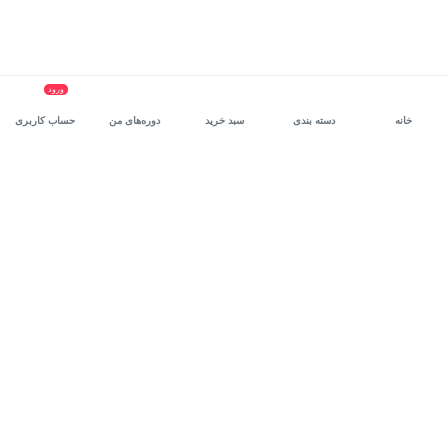
ورود
خانه
دسته بندی
سبد خرید
دوره‌های من
حساب کاربری
سرویس سازمانی مکتب‌خونه
، بستر رشد و توانمندسازی حرفه‌ای
کارکنان در مسیر توسعه‌ فردی آن‌هاست.
درخواست دمو
برنامه‌نویسی