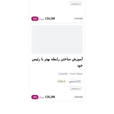
زیرنویس
134,100
149,000
تومان
10٪
آموزش ساختن رابطه بهتر با رئیس
خود
LinkedIn • Scott Mautz
355
دانشجو
4.6
(16)
زیرنویس
159,200
199,000
تومان
20٪