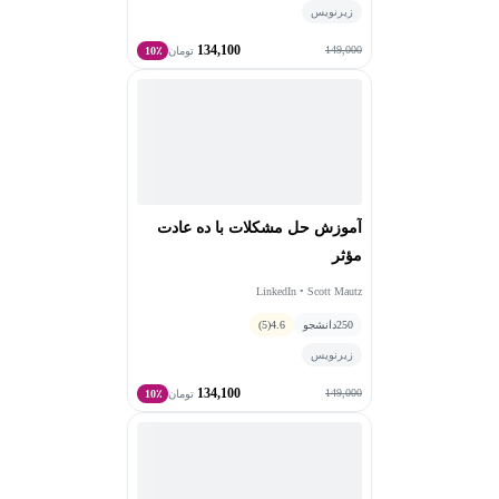
زیرنویس
134,100
149,000
تومان
10٪
آموزش حل مشکلات با ده عادت
مؤثر
LinkedIn • Scott Mautz
250
دانشجو
4.6
(5)
زیرنویس
134,100
149,000
تومان
10٪