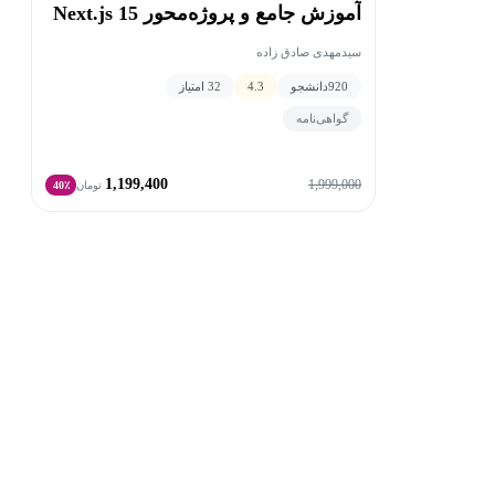
آموزش جامع و پروژه‌محور Next.js 15
سیدمهدی صادق زاده
920
دانشجو
4.3
32 امتیاز
گواهی‌نامه
1,199,400
1,999,000
تومان
40٪