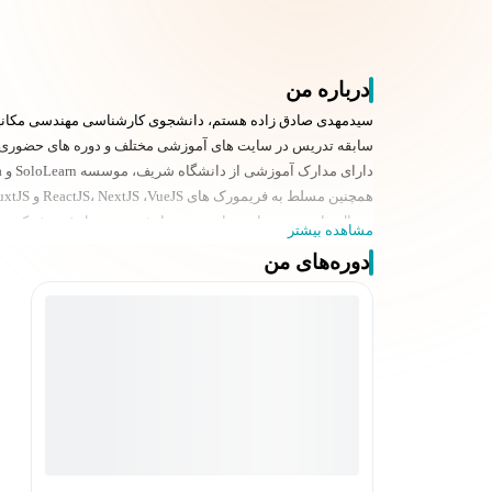
درباره من
سیدمهدی صادق زاده هستم، دانشجوی کارشناسی مهندسی مکانیک در دانشگاه ام
سابقه تدریس در سایت های آموزشی مختلف و دوره های حضوری، ه
دارای مدارک آموزشی از دانشگاه شریف، موسسه SoloLearn و Coursera در زبان های JS،Python و C
همچنین مسلط به فریمورک های ReactJS، NextJS ،VueJS و NuxtJS در JS هستم.
درحال حاضر به عنوان برنامه نویس ارشد و مسئول فنی شرکت تراز انرژی پایا و مدیر پرو
مشاهده بیشتر
دوره‌های من