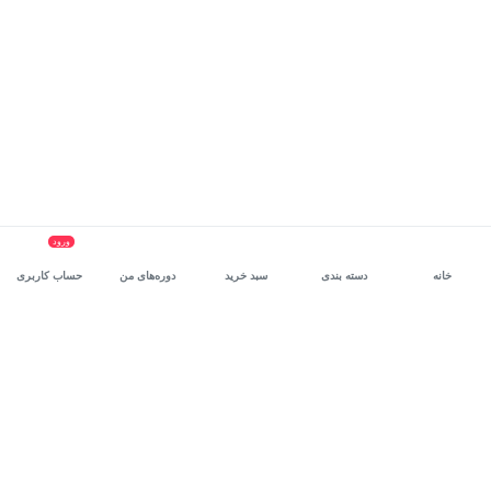
ورود
خانه
دسته بندی
سبد خرید
دوره‌های من
حساب کاربری
سرویس سازمانی مکتب‌خونه
، بستر رشد و توانمندسازی حرفه‌ای
کارکنان در مسیر توسعه‌ فردی آن‌هاست.