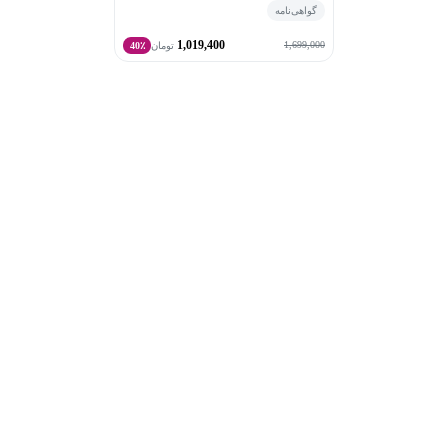
گواهی‌نامه
1,019,400
1,699,000
تومان
40٪