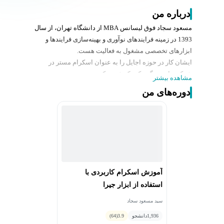
درباره من
مسعود سجاد فوق لیسانس MBA از دانشگاه تهران، از سال
1393 در زمینه فرایندهای نوآوری و بهینه‌سازی فرایندها و
ابزارهای تخصصی مشغول به فعالیت هست.
ایشان کار در حوزه اجایل را به عنوان اسکرام مستر در
شرکت‌های بزرگ و کوچک شروع کردند و به صورت تخصصی
مشاهده بیشتر
برای پیاده‌سازی فرایندها با ابزار Jira Software Jira Service
دوره‌های من
Management وConfluencse کار کرده‌اند.
وی سابقه کار در پلتفرم پیاده را در کارنامه خود دارد و در
ادامه در شرکت آسان پرداخت به عنوان جیرا ادمین و اجایل
کوچ به مدت 2 سال فعالیت داشتند و از سال 1400 به عنوان
Jira Developer شرکت دیوار مشغول هستند.
آموزش اسکرام کاربردی با
استفاده از ابزار جیرا
سید مسعود سجاد
1,936
دانشجو
3.9
(64)