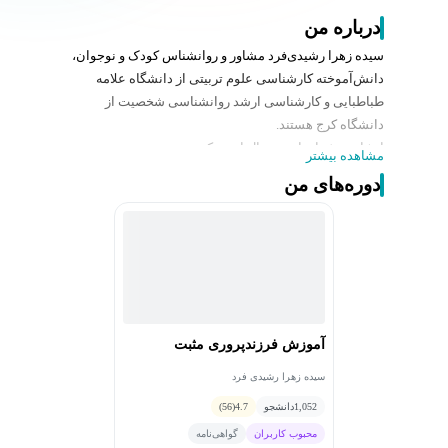
درباره من
سیده زهرا رشیدی‌فرد مشاور و روانشناس کودک و نوجوان،
دانش‌آموخته کارشناسی علوم تربیتی از دانشگاه علامه
طباطبایی و کارشناسی ارشد روانشناسی شخصیت از
دانشگاه کرج هستند.
ایشان بیش از پانزده سال است که به‌صورت تخصصی در
مشاهده بیشتر
حوزه کودک و نوجوان کار می‌کنند، ایشان ده‌ها مدرک مرتبط
دوره‌های من
در این زمینه دارند و شاید صدها دوره، کلاس، کارگاه و هزاران
جلسه مشاوره تا به حال برگزار کرده‌اند.
سوابق کاری ایشان در مدارس تهران از سال 1383 تا 1400
بوده است. ایشان دارای مدارک تخصصی در حوزه‌ی کودک و
درمانگری تخصصی نوجوان و فرزندپروری هستند.
چندین کارگاه به صورت رسمی برگزار کرده‌اند.
آموزش فرزندپروری مثبت
سیده زهرا رشیدی فرد
1,052
دانشجو
4.7
(56)
محبوب کاربران
گواهی‌نامه