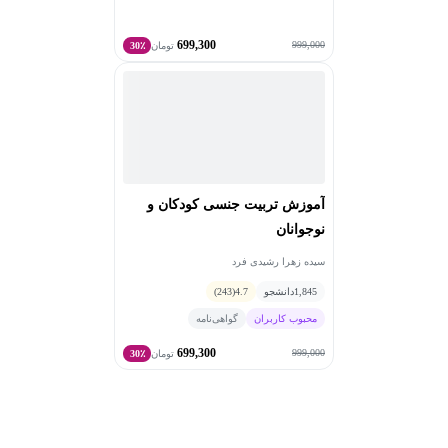
699,300
999,000
تومان
30٪
آموزش تربیت جنسی کودکان و
نوجوانان
سیده زهرا رشیدی فرد
1,845
دانشجو
4.7
(243)
محبوب کاربران
گواهی‌نامه
699,300
999,000
تومان
30٪