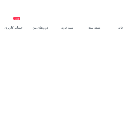
ورود
خانه
دسته بندی
سبد خرید
دوره‌های من
حساب کاربری
سرویس سازمانی مکتب‌خونه
، بستر رشد و توانمندسازی حرفه‌ای
کارکنان در مسیر توسعه‌ فردی آن‌هاست.
درخواست دمو
برنامه‌نویسی