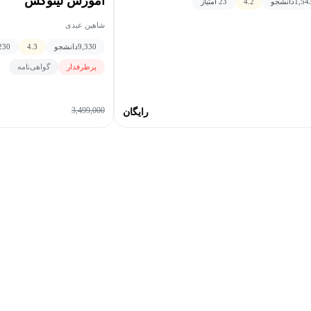
آموزش لینوکس
1,54
دانشجو
4.2
23 امتیاز
شاهین عبدی
9,330
دانشجو
4.3
230 امتیا
پرطرفدار
گواهی‌نامه
3,499,000
رایگان