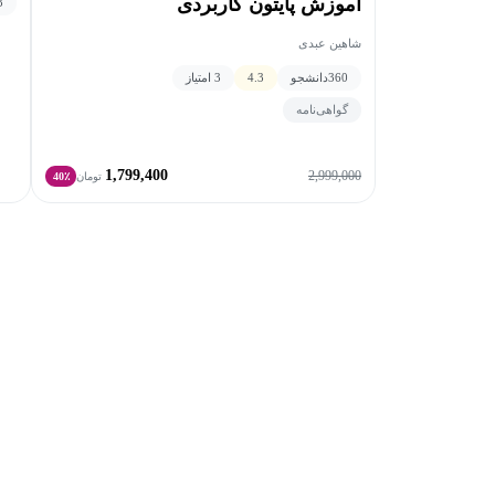
آموزش پایتون کاربردی
3
شاهین عبدی
360
دانشجو
4.3
3 امتیاز
گواهی‌نامه
1,799,400
2,999,000
تومان
40٪