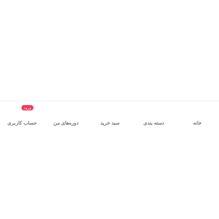
ورود
خانه
دسته بندی
سبد خرید
دوره‌های من
حساب کاربری
سرویس سازمانی مکتب‌خونه
، بستر رشد و توانمندسازی حرفه‌ای
کارکنان در مسیر توسعه‌ فردی آن‌هاست.