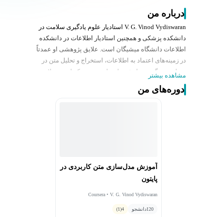
درباره من
V. G. Vinod Vydiswaran استادیار علوم یادگیری سلامت در
دانشکده پزشکی و همچنین استادیار اطلاعات در دانشکده
اطلاعات دانشگاه میشیگان است. علایق پژوهشی او عمدتاً
در زمینه‌های اعتماد به اطلاعات، استخراج و تحلیل متن در
مقیاس بزرگ و پردازش زبان طبیعی متمرکز است. علاوه بر
مشاهده بیشتر
این، او به داده‌کاوی، استخراج اطلاعات، یادگیری ماشین،
دوره‌های من
ساخت سیستم‌های یادگیری سلامت و کار بر روی برنامه‌های
جالب مدل‌های الگوریتمی برای مواجهه با چالش‌های واقعی
علاقه‌مند است.
تحقیقات کنونی او بر روی استخراج و تحلیل اطلاعات سلامت
از منابع مختلف، از جمله ادبیات علمی، فروم‌های سلامت
اجتماعی و شبکه‌های اجتماعی و اطلاعات متمرکز است. او
به‌طور خاص به تحلیل اطلاعات متنی پزشکی آنلاین برای
آموزش مدل‌سازی متن کاربردی در
استنتاج اعتبار منابع و ادعاهایی که مطرح می‌کنند، علاقمند
پایتون
است. از طریق کارهای خود، او به دنبال کمک به درک و کاربرد
اطلاعات قابل اعتماد در حوزه سلامت است و در نهایت به
Coursera • V. G. Vinod Vydiswaran
بهبود نتایج سلامت از طریق تصمیم‌گیری‌های آگاهانه کمک
120
دانشجو
4
(1)
می‌کند.