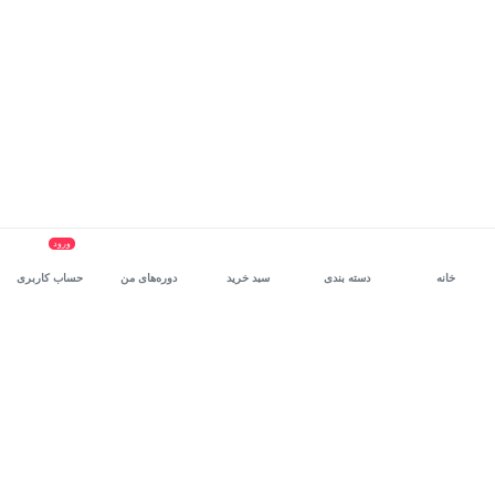
ورود
خانه
دسته بندی
سبد خرید
دوره‌های من
حساب کاربری
سرویس سازمانی مکتب‌خونه
، بستر رشد و توانمندسازی حرفه‌ای
کارکنان در مسیر توسعه‌ فردی آن‌هاست.