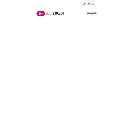
زیرنویس
239,200
299,000
تومان
20٪