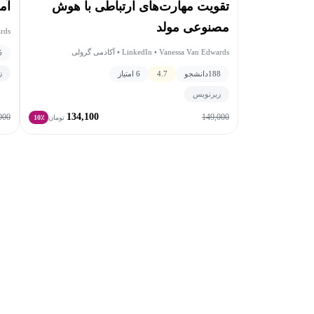
تقویت مهارت‌های ارتباطی با هوش
آم
مصنوعی مولد
rds
LinkedIn • Vanessa Van Edwards • آکادمی گرولی
5
ز
188
دانشجو
4.7
6 امتیاز
زیرنویس
134,100
000
149,000
تومان
10٪