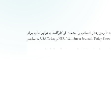
 او آزمایش‌های تحقیقاتی اصیلی طراحی می‌کند تا رمز رفتار انسانی را بشکند. او کارگاه‌های نوآورانه‌ای برای
شرکت‌هایی مانند Intel، American Express و Facebook برگزار می‌کند که بر اساس علم مهارت‌های نرم است. کار منحصر به فرد او در رسانه‌هایی مانند NPR، Wall Street Journal، Today Show و USA Today به نمایش
ونسا یک نویسنده ماهانه برای مجله Entrepreneur و نویسنده انتشارات Penguin است. آخرین کتاب او، Captivate، یک پرفروش ملی بوده و توسط Apple به عنوان یکی از کتاب‌های مورد انتظار سال انتخاب شده است.
د.