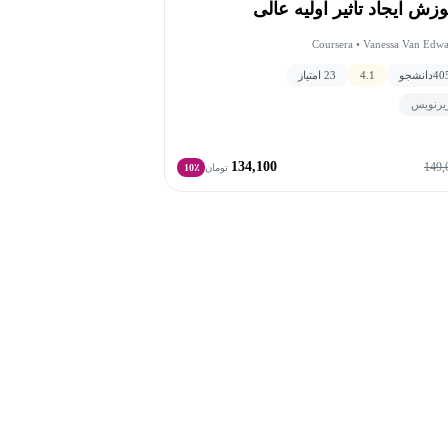
وزش ایجاد تأثیر اولیه عالی
Coursera • Vanessa Van Edwa
40
دانشجو
4.1
23 امتیاز
یرنویس
134,100
149,
تومان
10٪