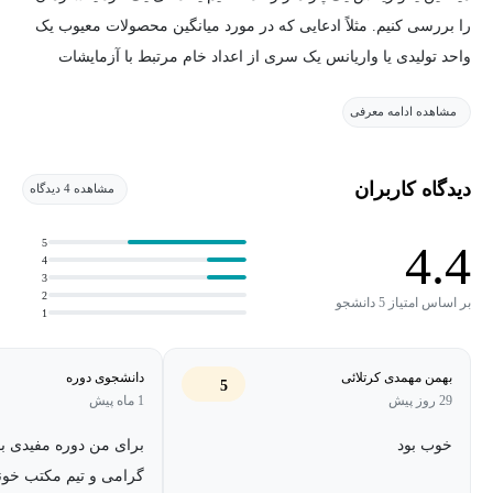
را بررسی کنیم. مثلاً ادعایی که در مورد میانگین محصولات معیوب یک
واحد تولیدی یا واریانس یک سری از اعداد خام مرتبط با آزمایشات
کنترل کیفی محصول خاص، انجام می‌شود.
مشاهده ادامه معرفی
بدین منظور لازم است با نحوه آزمون ادعاهای انجام شده صحت این
ادعاها را رد یا قبول کنیم. لذا در این دوره سعی شده است با ارائه یک
مثال واقعی، کلیه آزمون‌های فرض آماری در نرم‌افزار Minitab تشریح
دیدگاه کاربران
مشاهده 4 دیدگاه
گردد.
5
4.4
4
آزمون میانگین برای یک جامعه و دو جامعه، آزمون نسبت برای یک
3
2
جامعه و دو جامعه، آزمون واریانس و انحراف معیار و همچنین آزمون
بر اساس امتیاز 5 دانشجو
1
نرخ توزیع پوآسن مواردی هست که بدان پرداخته شده است.
بهمن مهمدی کرتلائی
دانشجوی دوره
5
29 روز پیش
1 ماه پیش
خوب بود
برای من دوره مفیدی ب
گرامی و تیم مکتب خون