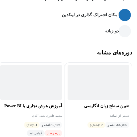
امکان اشتراک گذاری در لینکدین
دو زبانه
دوره‌های مشابه
تعیین سطح زبان انگلیسی
آموزش هوش تجاری با Power BI
جمعی از اساتید
محمد قاهری نجف آبادی
137,806
دانشجو
4.2
(2,625)
15,109
دانشجو
4.4
(737)
پرطرفدار
گواهی‌نامه