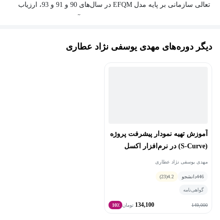
تعالی سازمانی بر پایه مدل EFQM در سال‌های 90 و 91 و 93، ارزیاب
جایزه ملی بهره‌وری و تعالی سازمانی شرکت آب منطقه‌ای تبریز و در
سال 91 ارزیاب جایزه ملی بهره‌وری و تعالی سازمانی شهرک صنعتی
دیگر دوره‌های مهدی یوسفی نژاد عطاری
کاوه بوده و همچنین سابقه برگزاری بیش از 1000 ساعت دوره آموزشی
در صنایع مختلف دارند.
آموزش تهیه نمودار پیشرفت پروژه
(S-Curve) در نرم‌افزار اکسل
مهدی یوسفی نژاد عطاری
446
دانشجو
4.2
(23)
گواهی‌نامه
134,100
149,000
تومان
10٪