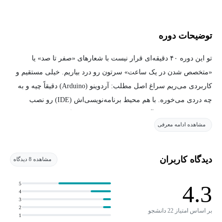
توضیحات دوره
تو این دوره ۴۰ دقیقه‌ای قرار نیست با شعارهای «صفر تا صد» یا
«متخصص شدن در یک ساعت» سرتون رو درد بیاریم. خیلی مستقیم و
کاربردی می‌ریم سراغ اصل مطلب: آردوینو (Arduino) دقیقاً چیه و به
چه دردی می‌خوره. با هم محیط برنامه‌نویسی‌اش (IDE) رو نصب
می‌کنیم، با محیطش آشنا می‌شیم و برای اینکه یادگیری‌مون فقط تئوری
مشاهده ادامه معرفی
نباشه، یه پروژه جذاب و ساده رو عملی می‌بندیم؛ کنترل نور LED با
استفاده از سنسور فتوسل (LDR). این دوره، یه قدمِ اولِ سریع و محکم
برای ورود به دنیای شیرین الکترونیک و میکروکنترلرهاست.
دیدگاه کاربران
مشاهده 8 دیدگاه
5
4.3
4
3
2
بر اساس امتیاز 22 دانشجو
1