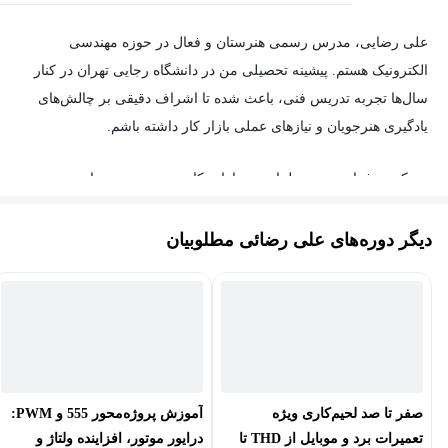
علی رضایی، مدرس رسمی هنرستان و فعال در حوزه مهندسی
الکترونیک هستم. پیشینه تحصیلی من در دانشگاه رجایی تهران در کنار
سال‌ها تجربه تدریس فنی، باعث شده تا اشراف دقیقی بر چالش‌های
یادگیری هنرجویان و نیازهای عملی بازار کار داشته باشم.
تمرکز حرفه‌ای من بر طراحی مدارات کاربردی و سیستم‌های
الکترونیک قدرت است. اعتقاد دارم بهترین شیوه یادگیری الکترونیک،
درگیر شدن با پروژه‌های واقعی و درک عمیق رفتار قطعات در مدار
دیگر دوره‌های علی رضائی مطلوبیان
است؛ رویکردی که همواره در کلاس‌های درس و پروژه‌های شخصی‌ام
به کار بسته‌ام.
سوابق و توانمندی‌های فنی:
مدرس دروس تخصصی و کارگاهی الکترونیک در هنرستان‌های فنی.
صفر تا صد لحیم‌کاری ویژه
آموزش پروژه‌محور 555 و PWM:
تعمیرات برد و موبایل از THD تا
درایور موتور، افزاینده ولتاژ و
طراحی و پیاده‌سازی مبدل‌های الکترونیک قدرت (منابع تغذیه