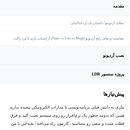
مقدمه
سلام، آردوینو! داستان یک بُرد ایتالیایی
مقایسه بردهای رایج آردیونو (Nano vs Uno vs Mega) از اسباب بازی تا بُرد راکت
لانچر!
نصب آردیونو
پروژه سنسور LDR
پیش‌نیاز‌ها
نیازی به دانش قبلی برنامه‌نویسی یا مدارات الکترونیکیِ پیچیده ندارید.
همین که بدونید چطور یک نرم‌افزار رو روی سیستم نصب کنید و فرق
قطب مثبت و منفی رو بشناسید، کارمون راه می‌افته! بقیه‌اش با من.