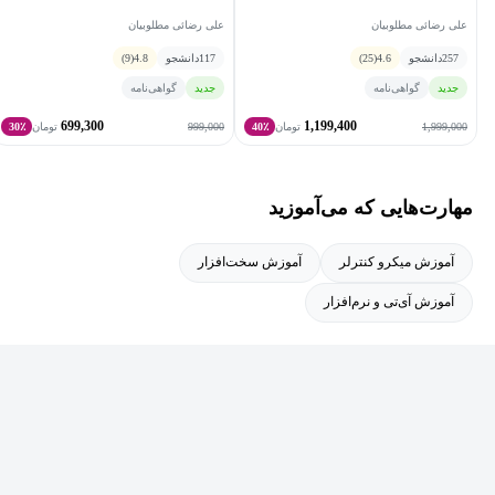
SMD
ظهورگر UV
علی رضائی مطلوبیان
علی رضائی مطلوبیان
سوئیچینگ).
257
دانشجو
4.6
(25)
117
دانشجو
4.8
(9)
طراحی و ساخت ابزارهای آزمایشگاهی.
جدید
گواهی‌نامه
جدید
گواهی‌نامه
699,300
1,199,400
999,000
1,999,000
تومان
40٪
تومان
30٪
متخصص در طراحی سیستم‌های کنترل دور موتورهای DC.
تجربه طراحی و ساخت PCB برای انواع مدارات و پروژه‌های
مهارت‌هایی که می‌آموزید
الکترونیکی.
آموزش میکرو کنترلر
آموزش سخت‌افزار
آموزش آی‌تی و نرم‌افزار