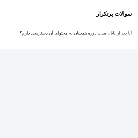
سوالات پرتکرار
آیا بعد از پایان مدت دوره همچنان به محتوای آن دسترسی دارم؟
بله. پس از پایان مدت دوره نیز به ویدئوها، تمرین‌ها، پروژه‌ها و سایر
محتوای آموزشی دوره دسترسی خواهید داشت؛ اما امکان تصحیح
تمرین‌ها توسط پشتیبان دوره و دریافت گواهی‌نامه برای شما وجود
نخواهد داشت.