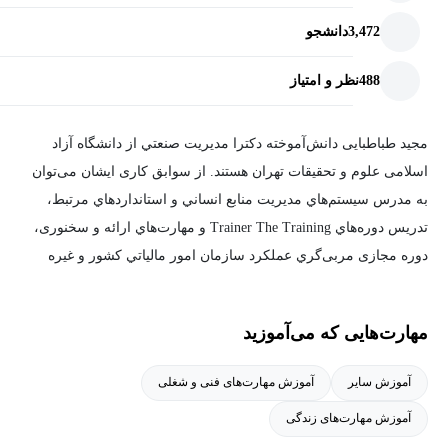
3,472
دانشجو
488
نظر و امتیاز
مجید طباطبایی دانش‌آموخته دکترا مديريت صنعتي از دانشگاه آزاد
اسلامی علوم و تحقیقات تهران هستند. از سوابق کاری ایشان می‌توان
به مدرس سيستم‌هاي مدیریت منابع انساني و استانداردهاي مرتبط،
تدریس دوره‌هاي Trainer The Training و مهارت‌هاي ارائه و سخنوری،
دوره مجازی مربی‌گري عملکرد سازمان امور مالياتي کشور و غیره
اشاره کرد. ایشان همچنین در زمینه اجرایی، سابقه مديریت اجرايی،
مدير آموزش شرکت IMQ ايتالیا، مدير کارخانه صنايع غذایی بهرنگ و
مهارت‌هایی که می‌آموزید
غیره دارند.
آموزش سایر
آموزش مهارت‌های فنی و شغلی
آموزش مهارت‌های زندگی