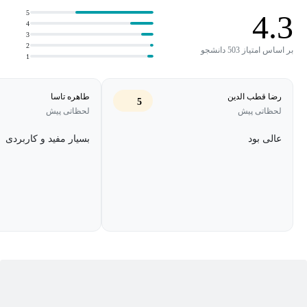
مطرح کنیم از چالش‌برانگیزترین حوزه‌های سازمانی است و چه‌بسا در
5
4.3
4
ابعاد جهانی بتواند یک کشور را از طریق مکاتبه در مقابل کشورهای
3
دیگر قرار دهد یا بشود نتیجه‌گیری‌های درست یا نادرست از مکاتبه،
2
بر اساس امتیاز 503 دانشجو
1
نگارش و نحوه‌ی نوشتن برداشت کرد. اصولاً نامه ابزاری است که از
درهایی عبور می‌کند که خودمان عبور نمی‌کنیم.
رضا قطب الدین
طاهره تاسا
5
لحظاتی پیش
لحظاتی پیش
تابه‌حال به این فکر کرده‌اید که نامه می‌تواند از بعضی درها عبور کند
ولی شاید خودتان نتوانید؟ بنابراین وقتی نامه‌ای می‌نویسید باید این نامه
عالی بود
بسیار مفید و کاربردی
به‌قدر کافی گویا، باز، مخاطب شناس و درعین‌حال اثرگذار باشد زیرا
شاید شما از طریق آن نامه فقط یکبار بتوانید موضوعی را مطرح کنید و
چه‌بسا اگر در طرح این موضوع خطا کنید و یا نتوانید موضوع را به آن
شکل که لازم است به اطلاع آن مخاطب برسانید آن فرصت طلایی از
شما گرفته خواهد شد.
در این آموزش با هم قواعد نوشتن، نگارش و پیکربندی یک نامه اداری،
با مخاطب صحبت‌کردن و استفاده از علائم نگارشی را بررسی می‌کنیم.