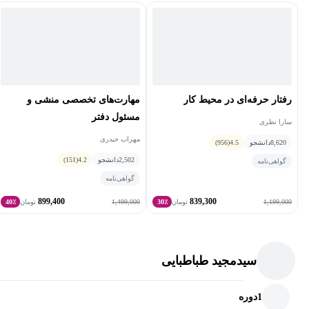
رفتار حرفه‌ای در محیط کار
مهارت‌های تخصصی منشی و
مسئول دفتر
سارا نظری
مهراب حیدری
8,620
دانشجو
4.5
(956)
2,502
دانشجو
4.2
(151)
گواهی‌نامه
گواهی‌نامه
899,400
839,300
1,499,000
1,199,000
تومان
30٪
تومان
40٪
سیدمجید طباطبایی
1
دوره