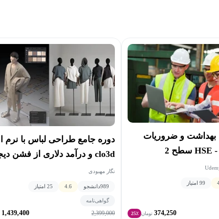
 بهداشت و ضروریات
دوره جامع طراحی لباس با نرم اف
 2
clo3d و درآمد دلاری از فشن دیجیتال
Udemy
نگار مهبودی
99 امتیاز
989
دانشجو
4.6
25 امتیاز
گواهی‌نامه
1,439,400
374,250
2,399,000
تومان
25٪
ت