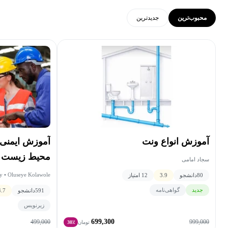
محبوب‌ترین
جدید‌ترین
آموزش انواع ونت
آموزش ایمنی
محیط زیست - HSE سطح
سجاد امامی
 • Oluseye Kolawole
80
دانشجو
3.9
12 امتیاز
جدید
گواهی‌نامه
591
دانشجو
4.7
زیرنویس
699,300
499,000
999,000
تومان
30٪