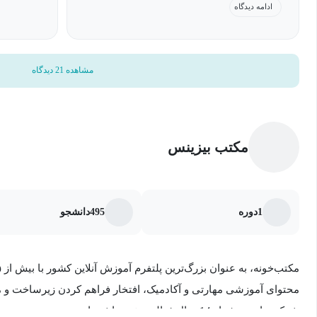
ادامه دیدگاه
ها، تخصیص دوره ها به همکاران و تهیه
گزارشات مدیریتی می نماید و بسیار کاربردی
است. محتوای آموزشی پنل مدیریت سرویس
مشاهده 21 دیدگاه
های سازمانی مکتبخونه هم خیلی عالی و
کامل بود. ممنونم
مکتب بیزینس
1
دوره
495
دانشجو
محتوای آموزشی مهارتی و آکادمیک، افتخار فراهم کردن زیرساخت و مح
شرکت‌ها در بیش از 14 سال فعالیت خود داشته است.