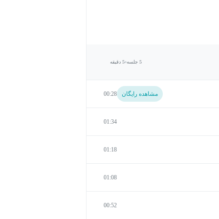
5 جلسه
5 دقیقه
مشاهده رایگان
00:28
01:34
01:18
01:08
00:52