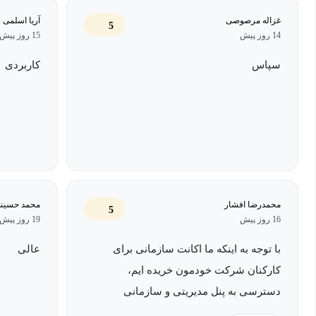
غزاله مرصوصی
آریا اسلمی
5
در پایان دوره، می‌آموزید که چگونه از پنل مکتب بیزینس برای تحقق 
14 روز پیش
15 روز پیش
استفاده کنید. این اهداف شامل کاهش هزینه‌های آنبوردینگ، افزایش به
سپاس
کاربردی
و در نهایت، افزایش درآمد و پایداری کسب‌وکار است. ما به شما کمک م
و توانمندسازی را دقیقاً بر اساس نیازهای واقعی سازمان خود طراحی و 
عنوان ادمین، مجهز به ابزارها و مهارت‌هایی خواهید بود که آموزش را ب
سازمانتان تبدیل می‌کند.
محمدرضا افشار
محمد حسین
5
16 روز پیش
19 روز پیش
با توجه به اینکه ما اکانت سازمانی برای
عالی
کارکنان شرکت خودمون خریده ایم،
دسترسی به پنل مدیریتی و سازمانی
مکتبخونه کمک خیلی زیادی به مدیریت اکانت