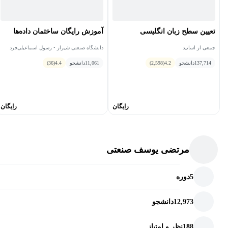
تعیین سطح زبان انگلیسی
آموزش رایگان ساختمان داده‌ها
جمعی از اساتید
دانشگاه صنعتی شیراز • رسول اسماعیلی‌فرد
137,714
دانشجو
4.2
(2,598)
11,061
دانشجو
4.4
(36)
رایگان
رایگان
مرتضی یوسف صنعتی
5
دوره
12,973
دانشجو
188
نظر و امتیاز