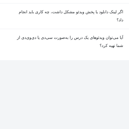
معمولا تمامی جلسات هر درس به‌طور کامل ضبط می‌شوند؛ اما گاهی
اگر لینک دانلود یا پخش ویدئو مشکل داشت، چه کاری باید انجام
به دلیل برخی ناهماهنگی‌ها ممکن است یک یا چند جلسه ضبط نشده
داد؟
باشد. جزئیات این موارد در توضیحات هر درس درج شده است.
در صورت مواجهه با هرگونه مشکل در دانلود یا پخش ویدئو، می‌توانید
آیا می‌توان ویدئوهای یک درس را به‌صورت سی‌دی یا دی‌وی‌دی از
از طریق صفحه ارتباط با ما اطلاع دهید تا تیم پشتیبانی به‌سرعت مشکل
شما تهیه کرد؟
را بررسی و رفع کند.
در حال حاضر امکان ارسال دروس به‌صورت سی‌دی یا دی‌وی‌دی وجود
ندارد و همه محتواها به شکل آنلاین ارائه می‌شوند.