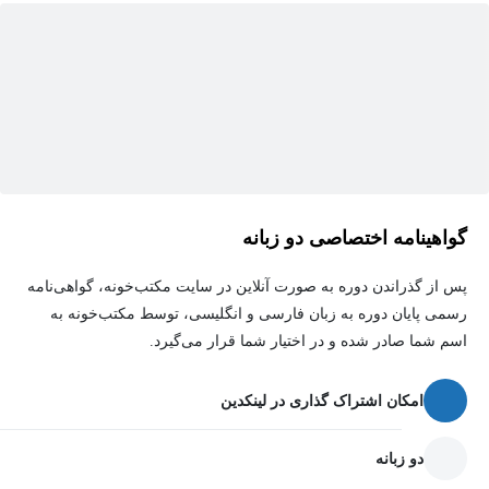
وارد کردن داده‌ها: هدر چاه، لاگ‌ها، بررسی‌های انحراف، ترازهای
سازندی و داده‌های لرزه‌نگاری
نمایش و کنترل کیفیت (QC):نمایش تمام داده‌های بارگذاری‌شده و
بررسی متقابل آنها
همبستگی چاه
همبستگی ساختاری و چینه شناسی
اتصال لرزه به چاه:بارگذاری چکش (Checkshot)
گواهینامه اختصاصی دو زبانه
کالیبراسیون صوتی
پس از گذراندن دوره به صورت آنلاین در سایت مکتب‌خونه، گواهی‌نامه
استخراج موجک
رسمی پایان دوره به زبان فارسی و انگلیسی، توسط مکتب‌خونه به
تولید سنتتیک
اسم شما صادر شده و در اختیار شما قرار می‌گیرد.
گردش کار تفسیر لرزه‌نگاری:آنالیز عدم تطابق
امکان اشتراک گذاری در لینکدین
مشخص کردن افق
مشخص کردن گسل
دو زبانه