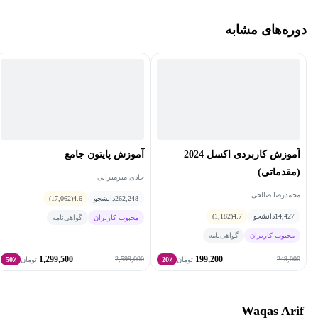
دوره‌های مشابه
این دوره برای چه کسانی مناسب است؟
این دوره مناسب برای همه افراد مرتبط با صنعت نفت و گاز، مانند
ژئوساینتیست‌ها (زمین‌شناس و ژئوفیزیکدان) و مهندسین نفت می‌باشد.
آموزش کاربردی اکسل 2024
آموزش پایتون جامع
(مقدماتی)
جادی میرمیرانی
محمدرضا صالحی
262,248
دانشجو
4.6
(17,062)
14,427
دانشجو
4.7
(1,182)
محبوب کاربران
گواهی‌نامه
محبوب کاربران
گواهی‌نامه
1,299,500
199,200
2,599,000
249,000
تومان
20٪
تومان
50٪
Waqas Arif