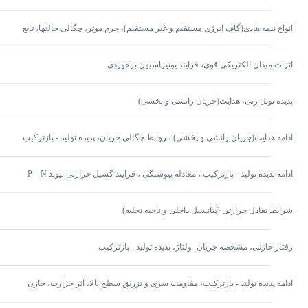
انواع نیمه هادی(گاف انرژی مستقیم و غیر مستقیم)، جرم موثر، چگالی حالتها، تابع
توضیع فرمی
اثرات میدان الکتریکی قوی، فرایند یونیزاسیون برخوردی
پدیده تونل زنی، هدایت(جریان رانشی و پخشی)
ادامه هدایت(جریان رانشی و پخشی) ، روابط چگالی جریان، پدیده تولید - بازترکیب
ادامه پدیده تولید - بازترکیب ، معادله پیوستگی ، فرایند گسیل حرارتی پیوند P – N
(p-n junction)
شرایط تعادل حرارتی (پتانسیل داخلی و ناحیه تخلیه)
رفتار خازنی، مشخصه جریان- ولتاژ، پدیده تولید - بازترکیب
ادامه پدیده تولید - بازترکیب، مقاومت سری و تزریق سطح بالا، اثر حرارت، خازن
پخشی