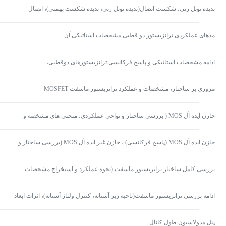
پدیده تونل زنی، شکست اتصال(پدیده تونل زنی، پدیده شکست بهمنی)، اتصال
ناهمگون
مدهای عملکردی ترانزیستور دو قطبی مشخصات استاتیکی آن
ادامه مشخصات استاتیکی و پاسخ فرکانسی ترانزیستورهای دوقطبی،
ترانزیستورهای دوقطبی ناهمگون(Hetrojanction BJTs)
مروری بر ساختار، مشخصات و عملکرد ترانزیستور ماسفت MOSFET
خازن ایده آل MOS ( بررسی ساختار و نواحی عملکردی، منحنی های مشخصه و
ولتاژ آستانه)
خازن ایده آل MOS (پاسخ فرکانسی) ، خازن غیر ایده آل MOS (بررسی ساختار و
نواحی عملکردی، منحنی های مشخصه)
بررسی کامل ساختار ترانزیستور ماسفت (نحوه عملکرد و استخراج مشخصات
جریان – ولتاژ)
ادامه بررسی ترانزیستور ماسفت(ناحیه زیر آستانه، کنترل ولتاژ آستانه)، اثرات ابعاد
کوچک ترانزیستور ماسفت(مقدمه و مدولاسون طول کان
پنل مدولاسیون طول کانال