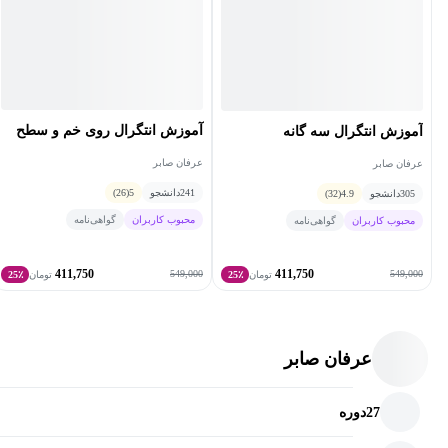
آموزش انتگرال روی خم و سطح
آموزش انتگرال سه گانه
عرفان صابر
عرفان صابر
241
دانشجو
5
(26)
305
دانشجو
4.9
(32)
محبوب کاربران
گواهی‌نامه
محبوب کاربران
گواهی‌نامه
411,750
411,750
549,000
549,000
تومان
25٪
تومان
25٪
عرفان صابر
27
دوره