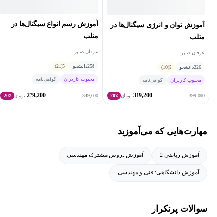
فیلترنویسی، طراحی استراتژی و مدیریت سرمایه و بازار اختیار معامله
(آپشن) از جمله زمینه‌های فعالیت ایشان است. اکنون ایشان در حال
آموزش رسم انواع سیگنال‌ها در
آموزش توان و انرژی سیگنال‌ها در
بررسی روش‌های استفاده از یادگیری ماشین در حوزه بازارهای مالی
متلب
متلب
است.
عرفان صابر
عرفان صابر
258
دانشجو
5
(21)
226
دانشجو
5
(10)
محبوب کاربران
گواهی‌نامه
محبوب کاربران
گواهی‌نامه
279,200
319,200
349,000
399,000
تومان
20٪
تومان
20٪
مهارت‌هایی که می‌آموزید
آموزش ریاضی 2
آموزش دروس مشترک مهندسی
آموزش دانشگاهی: فنی و مهندسی
سوالات پرتکرار