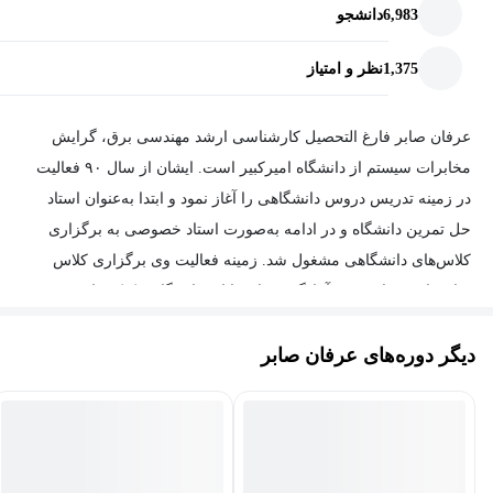
6,983
دانشجو
1,375
نظر و امتیاز
عرفان صابر فارغ التحصیل کارشناسی ارشد مهندسی برق، گرایش
مخابرات سیستم از دانشگاه امیرکبیر است. ایشان از سال ۹۰ فعالیت
در زمینه تدریس دروس دانشگاهی را آغاز نمود و ابتدا به‌عنوان استاد
حل تمرین دانشگاه و در ادامه به‌صورت استاد خصوصی به برگزاری
کلاس‌های دانشگاهی مشغول شد. زمینه فعالیت وی برگزاری کلاس
برای دانشجویان جهت آمادگی در امتحانات دانشگاه و کنکور ارشد و
دکتری است. دروس ریاضیات عمومی، معادلات دیفرانسیل، ریاضی
دیگر دوره‌های عرفان صابر
مهندسی، سیگنال‌وسیستم، آمار و احتمال مهندسی و محاسبات عددی از
جمله دروسی است که ایشان سابقه فعالیت به عنوان مدرس را در آنها
دارد.
وی از سال 98 فعالیت در بازارهای مالی را آغار نمود. دوره‌های