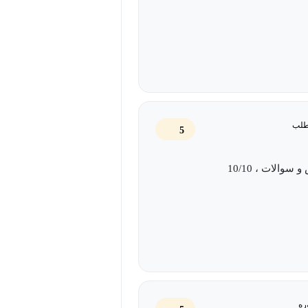
طلب
5
ره