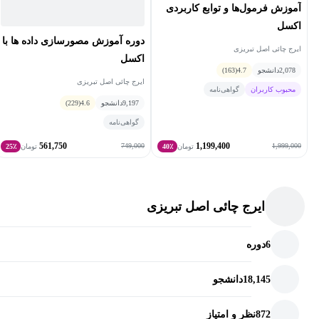
آموزش فرمول‌ها و توابع کاربردی
دوره‌ی آموزش قدم به قدم اکسل، برای چه افرادی مناسب
اکسل
دوره آموزش مصورسازی داده‌ ها با
است؟
ایرج چائی اصل تبریزی
اکسل
2,078
دانشجو
4.7
(163)
این دوره برای تمام افرادی است که نیاز دارند با نرم‌افزار اکسل آشنا
ایرج چائی اصل تبریزی
محبوب کاربران
گواهی‌نامه
شوند. چه خودتان به یادگیری اکسل علاقه‌مند باشید و چه حرفه‌ی
9,197
دانشجو
4.6
(229)
فعلی‌تان، شما را به یادگیری این نرم‌افزار وا داشته باشد، این دوره
گواهی‌نامه
برای شما مناسب خواهد بود.
561,750
1,199,400
749,000
1,999,000
تومان
40٪
تومان
25٪
دوره‌ی مذکور، دوره اکسل مقدماتی است. در این دوره، آموزش اکسل
به زبان ساده است و برای شرکت در آن، نیازی به دانش خاصی وجود
ایرج چائی اصل تبریزی
ندارد. لذا تمام افراد با هر سطح آشنایی، می‌توانند از محتوای این دوره
بهره‌مند شوند.
6
دوره
موضوع دیگر این است که این دوره برای آموزش سریع اکسل طراحی
18,145
دانشجو
شده است. بنابراین افرادی که فرصت کافی برای شرکت در دوره‌های
متعدد آموزشی ندارند و یا چنین چیزی خارج از حوصله‌شان است،
872
نظر و امتیاز