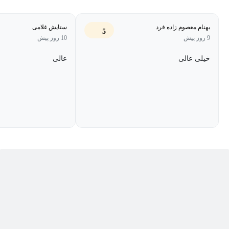
در این دوره سعی شده است تمامی موارد ابتدایی و موردنیاز شما در
بهنام معصوم زاده فرد
ستایش غلامی
5
محیط کارآموزش داده شود (به‌عنوان‌مثال نحوه ایجاد جداول، ساختارمند
9 روز پیش
10 روز پیش
کردن آنها، تنظیمات پرینت، گزارش‌های خودکار بدون استفاده از
خیلی عالی
عالی
فرمول‌نویسی، ترسیم نمودارهای داینامیک بدون نیاز به فرمول‌نویسی
و...). همچنین در مکتب خونه انواع
دوره آموزش اکسل
و همچنین
آموزش اکسل مقدماتی به عنوان پیش نیاز و مکمل این دوره موجود
است.
چرا باید در دوره‌ی اکسل شرکت کنیم؟
Microsoft excel یکی از نرم‌افزارهای مایکروسافت آفیس است.
نرم‌آفزار اکسل، برای ذخیره و مدیریت داده‌ها، کاربردهای فراوانی
دارد. علاوه بر سهولت در استفاده، ابزارهای فوق‌العاده‌ای برای تحلیل
داده‌ها در اکسل گنجانده شده است.
همه‌ی این ویژگی‌ها سبب شده است تا نرم‌افزار اکسل، یک برنامه‌ی