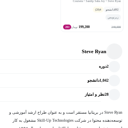
Coursera • Sandip Saha Joy • Steve Ryan
892
دانشجو
4
(28)
زیرنویس
199,200
249,000
تومان
20٪
Steve Ryan
2
دوره
1,042
دانشجو
28
نظر و امتیاز
Steve Ryan در بریتانیا مستقر است و به عنوان طراح ارشد آموزشی و
توسعه‌دهنده محتوا در شرکت Skill-Up Technologies مشغول به کار