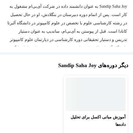
Sandip Saha Joy به عنوان دانشمند داده در شرکت آی‌بی‌ام مشغول به
کار است. پس از اتمام دوره دبیرستان در بنگلادش، او در حال تحصیل
در رشته کارشناسی علوم با تخصص در علوم کامپیوتر در دانشگاه آلبرتا
کانادا است. قبل از پیوستن به آی‌بی‌ام، ساندیپ به عنوان دستیار
تدریس و دستیار تحقیقاتی دوره کارشناسی در دپارتمان علوم کامپیوتر
دانشگاه آلبرتا فعالیت کرده است. زمینه‌های تخصصی او شامل یادگیری
ماشین، یادگیری عمیق، مدل‌سازی آماری، بینایی کامپیوتری و پردازش
دیگر دوره‌های Sandip Saha Joy
تصویر دیجیتال است. به عنوان یک دانشمند داده در آی‌بی‌ام، او در حال
یادگیری و به کارگیری علم داده و هوش مصنوعی است. ساندیپ به
توسعه برنامه‌های مبتنی بر داده کمک می‌کند و از طریق ساخت خطوط
لوله علم داده، پیاده‌سازی مدل‌های یادگیری ماشین و یادگیری عمیق و
کاوش در فریم‌ورک‌های جدید، مشغول به کار است. او همیشه کنجکاو
است که تکنولوژی‌های جدید را یاد بگیرد و عاشق به اشتراک گذاشتن
تخصص خود است.
آموزش مبانی اکسل برای تحلیل
داده‌ها