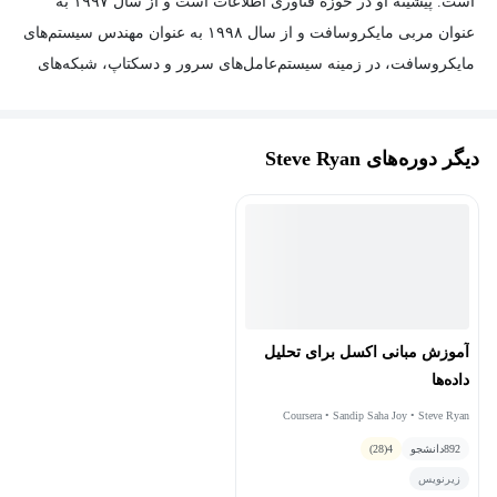
است. پیشینه او در حوزه فناوری اطلاعات است و از سال ۱۹۹۷ به
عنوان مربی مایکروسافت و از سال ۱۹۹۸ به عنوان مهندس سیستم‌های
مایکروسافت، در زمینه سیستم‌عامل‌های سرور و دسکتاپ، شبکه‌های
TCP/IP، سرور SharePoint و فناوری‌های ابری تخصص دارد. طی ۱۹
سال گذشته، استیو به عنوان توسعه‌دهنده محتوا و طراح آموزشی
دیگر دوره‌های Steve Ryan
فعالیت کرده و در پروژه‌های زیادی در حال توسعه محتوای یادگیری
کلاس‌حضوری و آنلاین در قالب‌های مختلف برای شرکت‌های بزرگ در
بریتانیا و ایالات متحده بوده است.
آموزش مبانی اکسل برای تحلیل
داده‌ها
Coursera • Sandip Saha Joy • Steve Ryan
892
دانشجو
4
(28)
زیرنویس