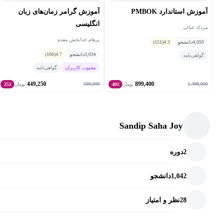
آموزش گرامر زمان‌های زبان
آموزش استاندارد PMBOK
انگلیسی
مزدک عبائی
پرهام خدابخش مقدم
4,059
دانشجو
4.3
(151)
3,034
دانشجو
4.7
(106)
گواهی‌نامه
محبوب کاربران
گواهی‌نامه
449,250
899,400
599,000
1,499,000
تومان
40٪
تومان
25٪
Sandip Saha Joy
2
دوره
1,042
دانشجو
28
نظر و امتیاز