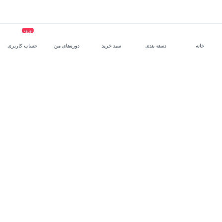
ورود
خانه
دسته بندی
سبد خرید
دوره‌های من
حساب کاربری
سرویس سازمانی مکتب‌خونه
، بستر رشد و توانمندسازی حرفه‌ای
کارکنان در مسیر توسعه‌ فردی آن‌هاست.
درخواست دمو
برنامه‌نویسی