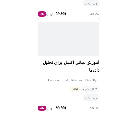
زیرنویس
159,200
199,000
تومان
20٪
آموزش مبانی اکسل برای تحلیل
داده‌ها
Coursera • Sandip Saha Joy • Steve Ryan
892
دانشجو
4
(28)
زیرنویس
199,200
249,000
تومان
20٪