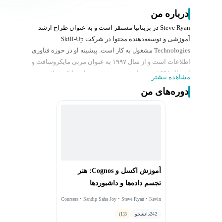
درباره من
Steve Ryan در بریتانیا مستقر است و به عنوان طراح ارشد
آموزشی و توسعه‌دهنده محتوا در شرکت Skill-Up
Technologies مشغول به کار است. پیشینه او در حوزه فناوری
اطلاعات است و از سال ۱۹۹۷ به عنوان مربی مایکروسافت و
از سال ۱۹۹۸ به عنوان مهندس سیستم‌های مایکروسافت، در
مشاهده بیشتر
زمینه سیستم‌عامل‌های سرور و دسکتاپ، شبکه‌های TCP/IP،
دوره‌های من
سرور SharePoint و فناوری‌های ابری تخصص دارد. طی ۱۹
سال گذشته، استیو به عنوان توسعه‌دهنده محتوا و طراح
آموزشی فعالیت کرده و در پروژه‌های زیادی در حال توسعه
محتوای یادگیری کلاس‌حضوری و آنلاین در قالب‌های مختلف
برای شرکت‌های بزرگ در بریتانیا و ایالات متحده بوده است.
آموزش اکسل و Cognos: هنر
تجسم داده‌ها و داشبوردها
Coursera • Sandip Saha Joy • Steve Ryan • Kevin
McFaul
242
دانشجو
3
(1)