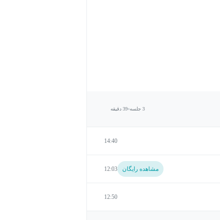
3 جلسه
39 دقیقه
14:40
مشاهده رایگان
12:03
12:50