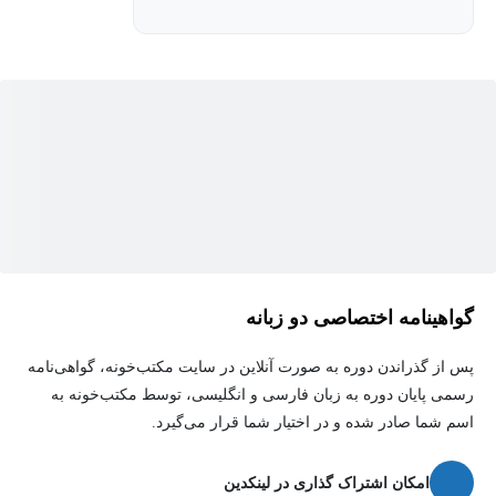
این دوره شامل اطلاعاتی در مورد چگونگی ایجاد محتوا با ChatGPT،
فرآیندهای ارزیابی، و نحوه استفاده از ابزارهای مختلف برای بازخورد و
هدایت کارکنان در راستای بهبود عملکرد است. شما همچنین یاد
می‌گیرید که چگونه این ابزار را برای ایجاد مستندات، گزارش‌ها، و
تحلیل‌های عملکردی به‌طور مؤثر در سازمان خود به کار گیرید.
در نهایت، این دوره به شما این توانایی را می‌دهد که فرآیندهای مدیریت
عملکرد را به شیوه‌ای ساختاریافته و استراتژیک پیاده‌سازی کرده و
بهره‌وری و انگیزش کارکنان را در سازمان خود ارتقاء دهید.
گواهینامه اختصاصی دو زبانه
پس از گذراندن دوره به صورت آنلاین در سایت مکتب‌خونه، گواهی‌نامه
رسمی پایان دوره به زبان فارسی و انگلیسی، توسط مکتب‌خونه به
اسم شما صادر شده و در اختیار شما قرار می‌گیرد.
امکان اشتراک گذاری در لینکدین