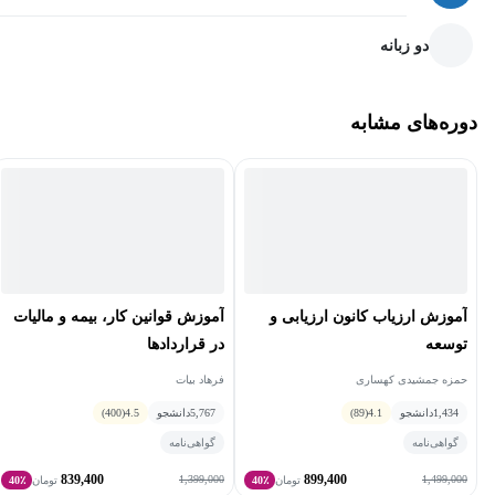
دو زبانه
دوره‌های مشابه
آموزش ارزیاب کانون ارزیابی و
آموزش قوانین کار، بیمه و مالیات
توسعه
در قراردادها
حمزه جمشیدی کهساری
فرهاد بیات
1,434
دانشجو
4.1
(89)
5,767
دانشجو
4.5
(400)
گواهی‌نامه
گواهی‌نامه
839,400
899,400
1,399,000
1,499,000
تومان
40٪
تومان
40٪