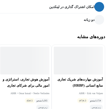
امکان اشتراک گذاری در لینکدین
دو زبانه
دوره‌های مشابه
آموزش مهارت‌های شریک تجاری
آموزش هوش تجاری، استراتژی و
منابع انسانی (HRBP)
امور مالی برای شرکای تجاری
منابع انسانی
AIHR • Omar Ismail • Neelie Verlinden
AIHR • Erik van Vulpen
724
دانشجو
4.3
(47)
265
دانشجو
4.5
(6)
زیرنویس
زیرنویس