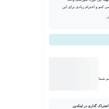
ی کنم و احترام زیادی برای این
موسسه قائل هستم. هم این دوره نتوانست
اه
من از این موسسه معظم رو برآورده
یدها مثلا در انتهای درس دوم از فصل
اول هماهنگ نیست. لحن مدرس محترم
ست و دوره جذابیت ایجاد نمی کند.
که برخی موضوعات رو خیلی تکرار
درحالی که از نظر شخصی من واقعا
اد نمی کند. استفاده از واژه
 معیار به دفعات که این دو واژه
سم شما
ن مدیر و همچنین منی که مهندسی
صنایع خوانده ام کاملا متفاوت است. ساختار
ونه ای طراحی نشده است که بتوان
 روی آن یک جزوه ساختارمند تهیه
اشتراک گذاری در لینکدین
ناچار یادداشت برداری به مقدار