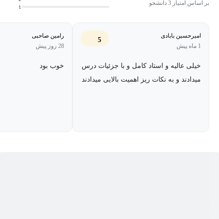
بر اساس امتیاز 3 دانشجو
1
دوره آموزشی جامع "آموزش تغییر پس زمینه عکس با فتوشاپ" شما را
گام به گام در مسیر خلق تصاویر خیره‌کننده همراهی می‌کند. در ابتدای
امیرحسین بابادی
رامین صاحبی
5
این سفر آموزشی، شما با اصول و تکنیک‌های حذف پس‌زمینه سوژه
1 ماه پیش
28 روز پیش
آشنا خواهید شد و یاد می‌گیرید که چگونه با استفاده از ابزارهای قدرتمند
خیلی عالیه و استاد کامل و با جزئیات درس
خوب بود
فتوشاپ، پس‌زمینه‌های ناخواسته را به دقت حذف کنید. در ادامه،
میدادند و به نکات ریز اهمیت بالایی میدادند
مولفه‌های کلیدی در انتخاب پس‌زمینه مناسب برای تصاویر مختلف مورد
بررسی قرار می‌گیرند تا بتوانید بهترین انتخاب را برای جلوه بخشیدن به
سوژه خود داشته باشید.
پس از انتخاب پس‌زمینه، نوبت به ایجاد هماهنگی بصری می‌رسد. شما
خواهید آموخت که چگونه نور پس‌زمینه و سوژه را به طور یکدست
تنظیم کنید تا ترکیبی طبیعی و باورپذیر ایجاد شود. در گام بعدی،
تکنیک‌های یکدست کردن رنگ پس‌زمینه و سوژه آموزش داده می‌شود تا
از هرگونه ناهماهنگی رنگی جلوگیری شود و تصویر نهایی از انسجام
بالایی برخوردار باشد.