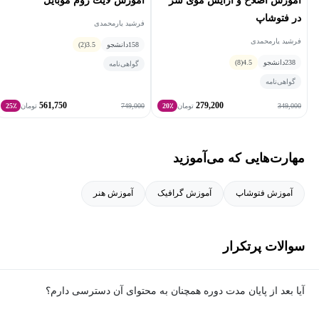
آموزش اصلاح و آرایش موی سر
آموزش لایت روم موبایل
در فتوشاپ
فرشید یارمحمدی
فرشید یارمحمدی
158
دانشجو
3.5
(2)
238
دانشجو
4.5
(8)
گواهی‌نامه
گواهی‌نامه
561,750
279,200
749,000
349,000
تومان
20٪
تومان
25٪
مهارت‌هایی که می‌آموزید
آموزش فتوشاپ
آموزش گرافیک
آموزش هنر
سوالات پرتکرار
آیا بعد از پایان مدت دوره همچنان به محتوای آن دسترسی دارم؟