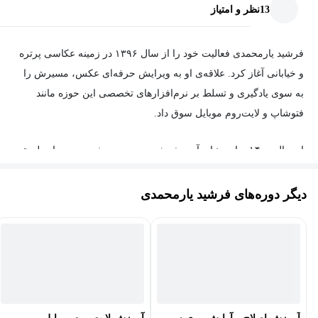
13
نظر و امتیاز
فرشید یارمحمدی فعالیت خود را از سال ۱۳۹۶ در زمینه عکاسی پرتره
و خیابانی آغاز کرد. علاقه‌ی او به ویرایش حرفه‌ای عکس، مسیرش را
به سوی یادگیری و تسلط بر نرم‌افزارهای تخصصی این حوزه مانند
فتوشاپ و لایت‌روم موبایل سوق داد.
از سال ۱۴۰۰، وارد دنیای آموزش شد و به‌صورت خصوصی و از طریق
تولید محتوای آموزشی تصویری، دانش و تجربیات خود را با دیگران به
اشتراک گذاشت. تمرکز اصلی او بر تدریس اصول ادیت عکس، به‌ویژه
دیگر دوره‌های فرشید یارمحمدی
در قالب پروژه‌های عملی و کاربردی بوده است.
دوره‌های آموزشی فرشید یارمحمدی با رویکردی ساده، متمرکز و
نتیجه‌محور طراحی می‌شوند؛ جایی که یادگیری، نه صرفاً تئوری، بلکه
تجربه‌ای عملی و کاربردی است.