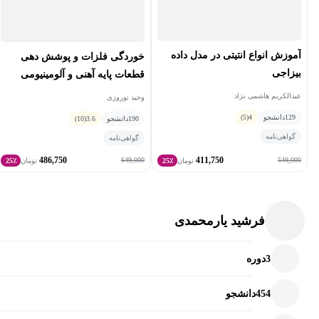
آموزش انواع انتیتی در مدل داده
خوردگی فلزات و پوشش دهی
بیزاجی
قطعات پایه آهنی و آلومینیومی
عبدالکریم هاشمی نژاد
وحید نوروزی
129
دانشجو
4
(5)
190
دانشجو
3.6
(10)
گواهی‌نامه
گواهی‌نامه
486,750
411,750
649,000
549,000
تومان
25٪
تومان
25٪
فرشید یارمحمدی
3
دوره
454
دانشجو