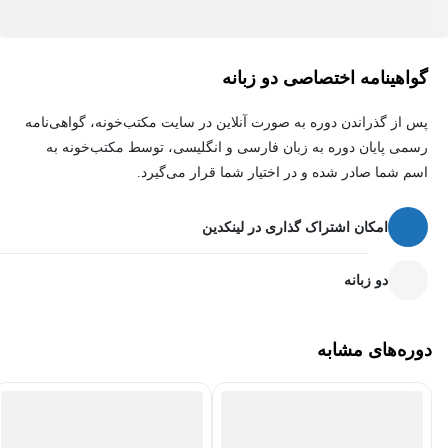
برای افزودن عمق و زیبایی حرفه‌ای به تصاویر، شما با روش‌های مات
کردن پس‌زمینه (بوکه) آشنا خواهید شد، تکنیکی که به عکس‌های شما
جلوه‌ای شبیه به تصاویر ثبت شده با دوربین‌های DSLR می‌بخشد و توجه
گواهینامه اختصاصی دو زبانه
مخاطب را به سوژه اصلی متمرکز می‌کند. در ادامه، با افزودن عناصر
پس از گذراندن دوره به صورت آنلاین در سایت مکتب‌خونه، گواهی‌نامه
خلاقانه مانند دانه‌های برف و اعمال افکت‌های طبیعی به آن‌ها، می‌توانید
رسمی پایان دوره به زبان فارسی و انگلیسی، توسط مکتب‌خونه به
تصاویر فصلی و جذاب خلق کنید. در نهایت، با بهره‌گیری از فیلتر
اسم شما صادر شده و در اختیار شما قرار می‌گیرد.
قدرتمند Camera Raw، به اصلاح نهایی رنگ و نور خواهید پرداخت و
لمس نهایی را بر روی شاهکار خود اعمال خواهید کرد. این دوره با ارائه
امکان اشتراک گذاری در لینکدین
تمرین‌های عملی و مثال‌های کاربردی، شما را به یک متخصص در زمینه
تغییر پس‌زمینه عکس با فتوشاپ تبدیل خواهد کرد.
دو زبانه
دوره‌های مشابه