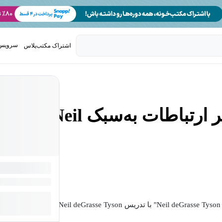
سرویس 
اشتراک مکتب‌پلاس
تدریس ک
آموزش تفکر علمی و هنر ارتباطات به‌سبک Neil
دوره "Neil deGrasse Tyson Teaches Scientific Thinking and Communication" با تدریس Neil deGrasse Tyson، یکی