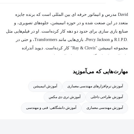
David مدرس و انیماتور حرفه ای بین المللی است که برنده جایزه
متعدد در این صنعت شده و در حوزه انیمیشن، جلوه‌های تصویری، و
صنایع بازی سازی برای حدود دو دهه کار کرده‌است. او در فیلم‌هایی مثل
.R.I.P.D و Percy Jackson، بازی‌هایی مانند Transformers، و حتی در
مجموعه انیمیشن "Ray & Clovis" کار کرده‌است. دیوید آندراده
فارغ‌التحصیل دانشگاه Tampa و فارغ‌التحصیل رشته inaugural
Animation است. او در سال 2013 ، از Theory Animation به عنوان یكی
مهارت‌هایی که می‌آموزید
از بسترهای انیماتورها در سراسر جهان برای همکاری در داستانهای عالی
استفاده كرد.
آموزش نرم‌افزارهای مهندسی معماری
آموزش انیمیشن
آموزش طراحی داخلی
آموزش تری دی مکس
آموزش مهندسی معماری
آموزش دانشگاهی: فنی و مهندسی