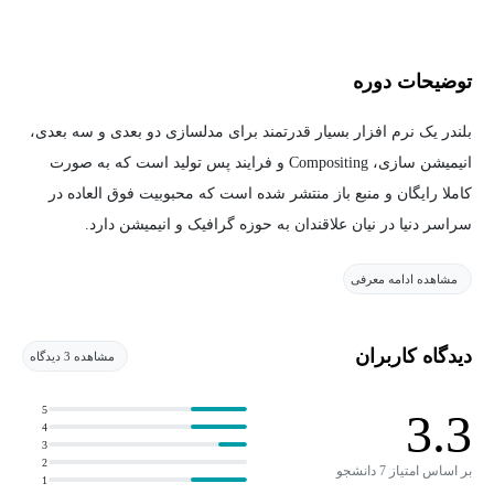
توضیحات دوره
بلندر یک نرم افزار بسیار قدرتمند برای مدلسازی دو بعدی و سه بعدی،
انیمیشن سازی، Compositing و فرایند پس تولید است که به صورت
کاملا رایگان و منبع باز منتشر شده است که محبوبیت فوق العاده در
سراسر دنیا در نیان علاقندان به حوزه گرافیک و انیمیشن دارد.
مشاهده ادامه معرفی
در این دوره آموزشی جامع، ما نرم افزار بلندر را به صورت گام به گام
به شما آموزش می دهیم. مرور کاملی روی ویژگی های بلندر و همچنین
تکنیک های تولید کاربردی خواهیم داشت. به سراغ تکنیک های خاص می
دیدگاه کاربران
مشاهده 3 دیدگاه
رویم، مانند چیدمان صحنه و مدلسازی، حجاری، تکسچردهی و سایه
زنی، انیمیشن دو بعدی و سه بعدی، شبیه سازی های داینامیک، رندر و
5
3.3
4
افکت های ویدئویی (VFX).
3
2
بر اساس امتیاز 7 دانشجو
1
همچنین نکاتی برای بهبود عملکرد را به شما یاد می دهیم تا بلندر مدل