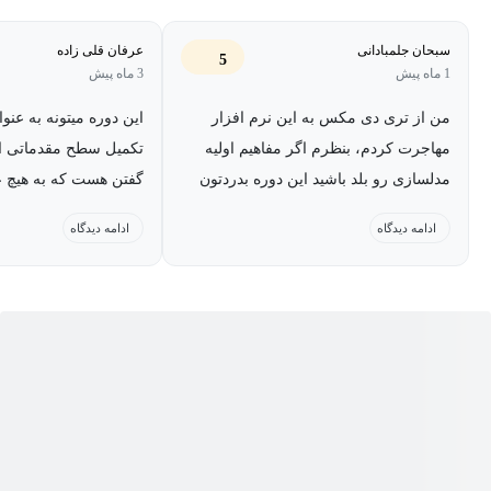
های شما را سریع تر رندر کند. هر درس به شما کمک می کند کنترل و
سبحان جلمبادانی
عرفان قلی زاده
5
مهارت مورد نیاز برای خلق آثار حرفه ای را برای پلتفرم های مختلف به
1 ماه پیش
3 ماه پیش
دست آورید، مانند بازی ها، فیلم ها و انیمیشن.
من از تری دی مکس به این نرم افزار
این دوره میتونه به عنو
با ما در این دوره آموزش جامع بلندر همراه باشید.
مهاجرت کردم، بنظرم اگر مفاهیم اولیه
تکمیل سطح مقدماتی اس
مدلسازی رو بلد باشید این دوره بدردتون
گفتن هست که به هیچ عن
میخوره
نمیکنم که به عنوان شرو
ادامه دیدگاه
ادامه دیدگاه
این دوره استفاده کنید و
کلیت این نرم افزار آشنا
میخواید ابزار های بیش
کاربردی تر یادبگیرید ای
کمک کنه. دوبله کیفیت 
ولی کاش اسم ابزار ها
نمیشد.