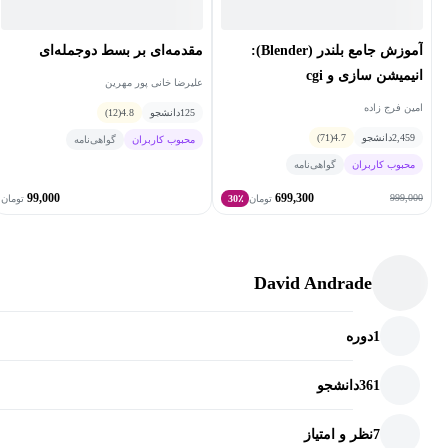
آموزش جامع بلندر (Blender):
مقدمه‌ای بر بسط دوجمله‌ای
انیمیشن سازی و cgi
علیرضا خانی پور مهرین
امین فرج زاده
125
دانشجو
4.8
(12)
2,459
دانشجو
4.7
(71)
محبوب کاربران
گواهی‌نامه
محبوب کاربران
گواهی‌نامه
99,000
699,300
999,000
تومان
30٪
تومان
David Andrade
1
دوره
361
دانشجو
7
نظر و امتیاز