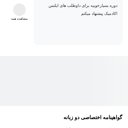
دوره بسیارخوبیه برای داوطلب های ایلتس
مهارت خواندن هم بطور کلی و هم بطور خاص برای آزمون آیلتس کمک
اکادمیک پیشنهاد میکنم
میکنند.
مشاهده همه
در ابتدای دوره یک آزمون ارزیابی نمره ریدینگ قرار داده شده تا شرکت
کنندگان بتوانند توانایی پاسخگویی به سوالات را قبل از دوره بسنجند. در
پایان دوره نمونه تست دیگری قرار داده شده است که از آن طریق
فراگیران تاثیر استفاده از نکات گفته شده در طول دوره را بررسی
خواهند کرد.
در یکی از بخشهای انتهایی دوره منابع مختلفی برای مطالعه و تمرین
بیشتر معرفی شده‌اند تا فراگیران بتوانند با خواندن متون مختلف در
موضوعات مختلف درک مطلب خود را تقویت کرده و سرعت عمل خود
در زمان پاسخ گویی به سوالات را بالا ببرند.
در ابتدای دوره، فراگیران با اطلاعات پیش نیاز برای مهارت خواندن آشنا
میشوند و با انواع متون و تفاوتهای محتوایی آنها آشنایی پیدا میکنند. پس
از آن، انواع سوالاتی که در آزمون آیلتس مورد استفاده قرار میگیرند با
گواهینامه اختصاصی دو زبانه
مثال معرفی شده و نحوه پاسخگویی به آنها توضیح داده میشود. برای
بخاطر سپردن بهتر اطلاعات نمونه دیگری از هر سوال که عینا قبلا در