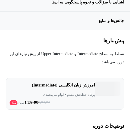
آشنایی با سؤالات و نحوه پاسخگویی به آن‌ها
چالش‌ها و منابع
پیش‌نیاز‌ها
تسلط به سطح Intermediate و Upper Intermediate از پیش نیازهای این
دوره می‌باشد.
آموزش زبان انگلیسی (Intermediate)
پرهام خدابخش مقدم • الهام میرمحمدی
1,139,400
40٪
1,899,000
تومان
توضیحات دوره