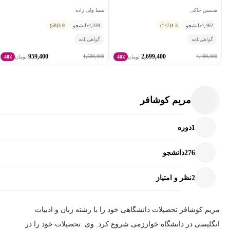
محسن خاکی
سینا ولی زاده
4,462
دانشجو
4.3
(147)
4,339
دانشجو
3.9
(58)
گواهی‌نامه
گواهی‌نامه
959,400
2,699,400
1,599,000
4,499,000
تومان
40٪
تومان
40٪
مریم کوشافر
1
دوره
276
دانشجو
2
نظر و امتیاز
مریم کوشافر تحصیلات دانشگاهی خود را با رشته زبان و ادبیات
انگلیسی در دانشگاه خوارزمی شروع کرد. وی تحصیلات خود را در