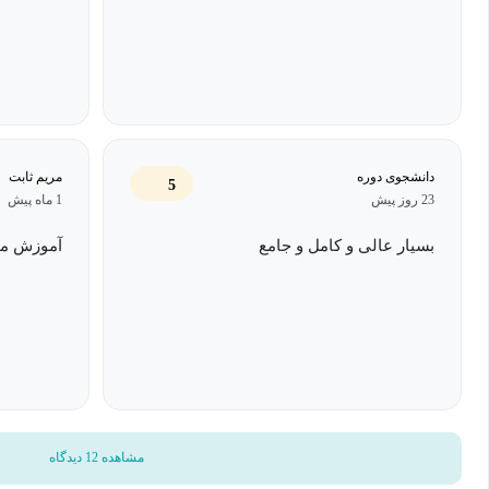
روش‌های صحیح تهیه محلول‌ها از مواد جام
اصول ساخت محلول‌های بافر، تنظیم pH و انتخاب ترکیب مناسب
محاسبات دقیق در ساخت محلول‌ها همراه 
نکات عملی و ریزه‌کاری‌هایی که در هیچ کت
آنچه در این دوره می‌آموزید:
این دوره برای چه کسانی مناسب است؟
دانشجوی دوره
مریم ثابت
5
23 روز پیش
1 ماه پیش
دانشجویان کارشناسی و کارشناسی ارشد رشته‌های شیمی، داروسا
بسیار عالی و کامل و جامع
آموزش مق
محیط‌زیست
فعالان و تکنسین‌های آزمایشگاه‌های تحقیقاتی، بالینی، محیط‌زیست، ص
داوطلبان آزمون‌های استخدامی یا تحصیلات تکمیلی که نیاز به درک مف
مشاهده 12 دیدگاه