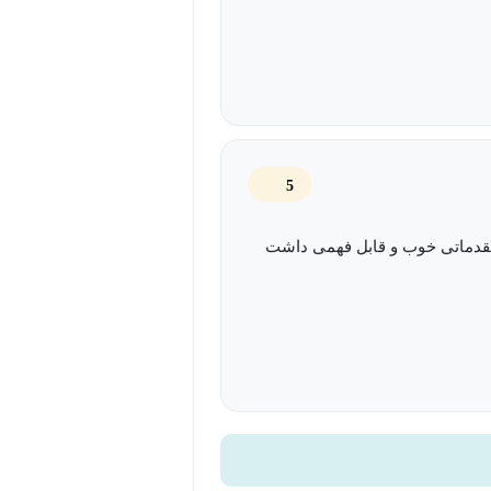
د، مایع و محلول‌های غلیظ
با مثال‌های واقعی
ابی به روشنی بیان نشده‌اند
5
زی، مهندسی شیمی، زیست‌شناسی و
دماتی خوب و قابل فهمی داشت
نایع دارویی و غذایی
هومی و عملی دارند