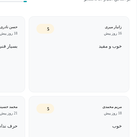
تسلط بر اصول و فنون دقیق محلول‌سازی، نه تنها یک مهارت فنی، بلک
آزمایش‌ها و از دست رفتن داده‌های ارزشمند جلوگیری می‌کند. این مه
زانیار میری
حسن نادری 
5
16 روز پیش
18 روز پیش
در تحقیقات علمی و توسعه محصولات نوین است. در واقع، دقت در مح
موفقیت در هر پژوهش آزمایشگاهی محسوب می‌شود.
خوب و مفید
بسیار فنی
معرفی دوره
در این دوره، با تکیه بر منابع معتبر بین‌المللی و تجربه عملی در آزمای
برای ساخت محلول‌ها آشنا خواهید شد. این دوره حاصل ماه‌ها تحقیق،
هم برای دانشجویان و هم برای متخصصان، یک مرجع کامل و قابل اتکا ب
مریم محمدی
محمد حسین
5
18 روز پیش
21 روز پیش
مفاهیم پایه محلول، حلال، غلظت، درصد وز
خوب
حرف ندا
تجهیزات مورد نیاز برای ساخت محلول، نحوه