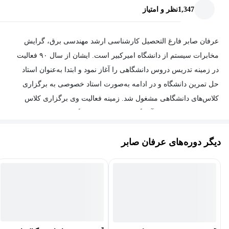
1,347
نظر و امتیاز
عرفان صابر فارغ التحصیل کارشناسی ارشد مهندسی برق، گرایش
مخابرات سیستم از دانشگاه امیرکبیر است. ایشان از سال ۹۰ فعالیت
در زمینه تدریس دروس دانشگاهی را آغاز نمود و ابتدا به‌عنوان استاد
حل تمرین دانشگاه و در ادامه به‌صورت استاد خصوصی به برگزاری
کلاس‌های دانشگاهی مشغول شد. زمینه فعالیت وی برگزاری کلاس
برای دانشجویان جهت آمادگی در امتحانات دانشگاه و کنکور ارشد و
دکتری است. دروس ریاضیات عمومی، معادلات دیفرانسیل، ریاضی
دیگر دوره‌های عرفان صابر
مهندسی، سیگنال‌وسیستم، آمار و احتمال مهندسی و محاسبات عددی از
جمله دروسی است که ایشان سابقه فعالیت به عنوان مدرس را در آنها
دارد.
وی از سال 98 فعالیت در بازارهای مالی را آغار نمود. دوره‌های
فیلترنویسی، طراحی استراتژی و مدیریت سرمایه و بازار اختیار معامله
(آپشن) از جمله زمینه‌های فعالیت ایشان است. اکنون ایشان در حال