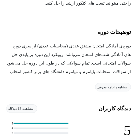
راحتی میتوانید تست های کنکور ارشد را حل کنید.
توضیحات دوره
دوره‌ی آمادگی امتحان مشتق عددی (محاسبات عددی) از سری دوره
های آمادگی شب‌های امتحان می‌باشد. رویکرد این دوره بر پایه‌ی حل
سوالات امتحانی است. تمام سوالاتی که در طول این دوره حل می‌شود
از سوالات امتحانات پایانترم و میانترم دانشگاه های برتر کشور انتخاب
شده‌است.
مشاهده ادامه معرفی
هم چنین در انتهای هر فصل یک کوییز برای دانشجویان طرح شده است
که سوالات این کوییزها می تواند سوالات امتحان شما باشد( .حتما
دیدگاه کاربران
مشاهده 13 دیدگاه
سوالات کوییز را حل کرده و جواب های خود را برای استاد بفرستید تا
تصحیح شود و اشکالات و نقاط ضعف شما مشخص شود). تمام طول
5
5
4
این دوره به حل سوالات و نکات امتحانی پرداخته شده‌است و اثبات
3