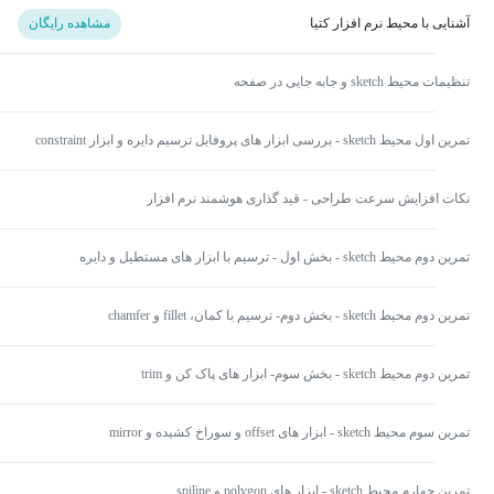
آشنایی با محیط نرم افزار کتیا
مشاهده رایگان
تنظیمات محیط sketch و جابه جایی در صفحه
تمرین اول محیط sketch - بررسی ابزار های پروفایل ترسیم دایره و ابزار constraint
نکات افزایش سرعت طراحی - قید گذاری هوشمند نرم افزار
تمرین دوم محیط sketch - بخش اول - ترسیم با ابزار های مستطیل و دایره
تمرین دوم محیط sketch - بخش دوم- ترسیم با کمان، fillet و chamfer
تمرین دوم محیط sketch - بخش سوم- ابزار های پاک کن و trim
تمرین سوم محیط sketch - ابزار های offset و سوراخ کشیده و mirror
تمرین چهارم محیط sketch - ابزار های polygon و spiline