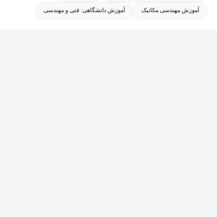
آموزش مهندسی مکانیک
آموزش دانشگاهی: فنی و مهندسی
کتاب ها
- کتاب نقشه کشی صنعتی - رسم فنی عمومی - انتشار از دیباگران
(مجتمع فنی تهران)
- کتاب نقشه کشی تخصصی برخورد و گسترش - انشارات دیباگران
(مجتمع فنی تهران)
مقالات
- بررسی عددی و تجربی اثر دما بر روی کاهش عیب برگشت فنری در
فرایند شکلدهی غلتکی انعطاف پذیر - مجله ساخت و تولید
تجربه تدریس
- 10 سال سابقه تدریس دروس مکانیک و ساخت و تولید در هنرستان