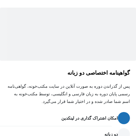
می‌گیرید چطور واقعاً از CATIA در عمل استفاده کنید.
مخاطبان این دوره
این دوره مناسب چه کسانی هست؟
-دانشجویان مهندسی مکانیک، هوافضا، ساخت و تولید و صنایع
-مهندسان و طراحان صنعتی
-علاقه‌مندان به طراحی قطعات و ماشین‌آلات
-کسانی که قصد ورود به بازار طراحی صنعتی یا شرکت‌های مهندسی
گواهینامه اختصاصی دو زبانه
رو دارن
-یا حتی افرادی که با نرم‌افزارهای مشابه مثل SolidWorks کار کردن و
پس از گذراندن دوره به صورت آنلاین در سایت مکتب‌خونه، گواهی‌نامه
رسمی پایان دوره به زبان فارسی و انگلیسی، توسط مکتب‌خونه به
حالا می‌خوان با CATIA هم حرفه‌ای بشن
اسم شما صادر شده و در اختیار شما قرار می‌گیرد.
سرفصل‌ها و محیط‌هایی که پوشش داده شده‌اند:
امکان اشتراک گذاری در لینکدین
دو زبانه