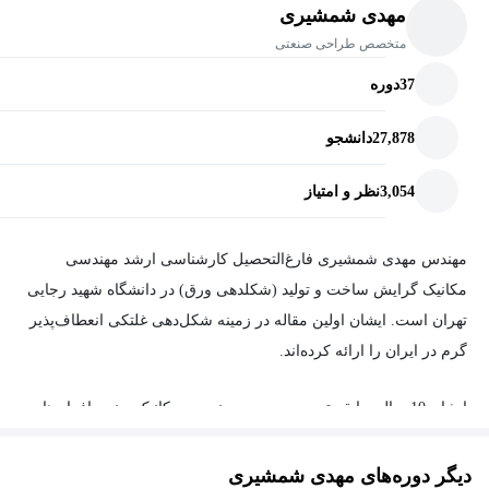
مهدی شمشیری
خواهید داشت
متخصص طراحی صنعتی
آماده‌ی ورود به بازار کار و حتی انجام پروژه‌های مستقل خواهید بود
37
دوره
اگر دنبال یک دوره‌ی واقعاً کاربردی، اصولی و جامع هستید، این آموزش
27,878
دانشجو
مناسب شماست. هم یاد می‌گیرید، هم لذت می‌برید، هم خروجی
می‌سازید.
3,054
نظر و امتیاز
مهندس مهدی شمشیری فارغ‌التحصیل کارشناسی ارشد مهندسی
مکانیک گرایش ساخت و تولید (شکلدهی ورق) در دانشگاه شهید رجایی
تهران است. ایشان اولین مقاله در زمینه شکل‌دهی غلتکی انعطاف‌پذیر
گرم در ایران را ارائه کرده‌اند.
ایشان 10 سال سابقه تدریس دروس مهندسی مکانیک و نرم افزار های
مهندسی مکانیک را دارند. در کنار تدریس بسیاری از پروژه‌های صنعتی
شرکت‌های مختلف توسط ایشان طراحی و اجرا شده است. ایشان به
دیگر دوره‌های مهدی شمشیری