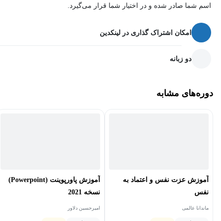
مهم‌ترین نکته‌ای که در این دوره وجود دارد این است که در این دوره
اسم شما صادر شده و در اختیار شما قرار می‌گیرد.
سفر جرات‌مندی را از تغییر باورهای خود آغاز می‌کنیم و به‌این‌ترتیب
فرد می‌تواند به‌سرعت تغییرات به وجود آمده در زندگی خود را مشاهده
امکان اشتراک گذاری در لینکدین
کند.
دو زبانه
دوره‌های مشابه
هدف از برگزاری دوره آموزش کوچینگ جرات‌مندی
چیست؟
هدف مهمی که در برگزاری این دوره موردنظر است ایجاد مهارت
جرات‌مندی در افراد و کمک به تغییر سبک زندگی شرکت‌کنندگان دوره
بوده است. به کمک آموزش‌های این دوره افراد قادر خواهند بود علاوه بر
ایجاد تغییراتی بسیار مثبت در زندگی شخصی و اجتماعی خود، به بهبود
آموزش عزت نفس و اعتماد به
آموزش پاورپوینت (Powerpoint)
شرایط زندگی اطرافیان خود نیز کمک کنند.
نفس
نسخه 2021
ماندانا عالمی
امیرحسین دلاور