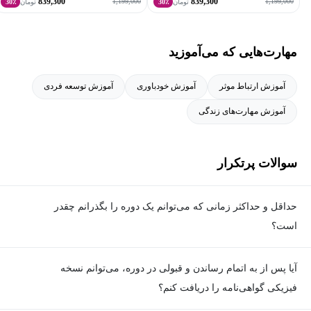
839,300
839,300
1,199,000
1,199,000
تومان
30٪
تومان
30٪
مهارت‌هایی که می‌آموزید
آموزش ارتباط موثر
آموزش خودباوری
آموزش توسعه فردی
آموزش مهارت‌های زندگی
سوالات پرتکرار
حداقل و حداکثر زمانی که می‌توانم یک دوره را بگذرانم چقدر
است؟
برای گذراندن دوره، حداقل زمان مشخصی وجود ندارد و شما می‌توانید
آیا پس از به اتمام رساندن و قبولی در دوره، می‌توانم نسخه
در هر زمان که مایل هستید، ویدیوهای آموزشی دوره را ببینید و تمارین
فیزیکی گواهی‌نامه را دریافت کنم؟
را انجام دهید؛ اما برای هر دوره یک حداکثر زمان تعیین شده که در