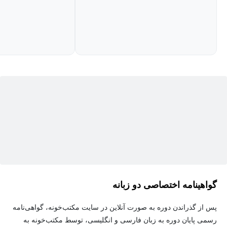
است و با ترکیب آموخته‌های خود با تجربیات و مثال‌های بومی و شخصی
این آموزش‌ها را به بهترین شکل به مخاطبان محترم این دوره منتقل
کرده است.
دکتر ناتانیل براندن، جرات‌مندی را یکی از ۶ ستون عزت نفس می‌نامد.
فردی که توانایی ابراز وجود دارد، ناخدای کشتی زندگی خود است. از
آنجایی که این فرد قادر به مرزبندی سالم است، می‌تواند آن طور که
مایل است برای زندگی خود برنامه‌ریزی کند و تصمیم بگیرد. این در
حالی است که برای زندگی افرادی که فاقد این توان‌مندی هستند،
دیگران تصمیم می‌گیرند. برای همین به مرور ایام کوله بار روانی‌شان از
حسرت‌ها، دلخوری‌ها، رنجش‌ها، عصبانیت‌ها، کینه توزی‌ها و احساسات
منفی دیگر پُر می‌شود. در حالی که فرد دارای رفتار جرات مندانه
خودش است و می‌تواند بدون از دست دادن احترام، در جایی که مایل
گواهینامه اختصاصی دو زبانه
است بله بگوید و در جایی که مایل نیست نه بگوید، چنین فردی شور و
اشتیاق و صمیمیت واقعی را در زندگی تجربه می‌کند.
پس از گذراندن دوره به صورت آنلاین در سایت مکتب‌خونه، گواهی‌نامه
رسمی پایان دوره به زبان فارسی و انگلیسی، توسط مکتب‌خونه به