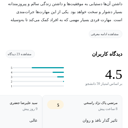
داشتن آن‌ها دستیابی به موفقیت‌ها و داشتن زندگی سالم و پیروزمندانه
بسیار دشوار و سخت خواهد بود. یکی از این مهارت‌ها جرات‌مندی
است. مهارت فردی بسیار مهمی که به افراد کمک می‌کند تا به‌وسیله
اتکا به آن نیازها و مطالبات خود را به طور صحیح بیان و ارائه کنند.
مشاهده ادامه معرفی
آموزش مهارت جرات‌مندی به کودکان و مباحث پیرامون آن می‌تواند
تضمین‌کننده آینده‌ای سرشار از اعتمادبه‌نفس و به‌دوراز پرخاشگری
برای آن‌ها باشد.
دیدگاه کاربران
مشاهده 23 دیدگاه
در دوره آموزش جرات‌مندی همراه با کوچینگ دررابطه‌با مسائل
5
4.5
4
گوناگونی مثل ویژگی‌های فکری و رفتاری افراد جرات‌مند، تفاوت بین
3
2
سبک‌های ارتباطی منفعل، پرخاشگری و جرات‌مندی، آموزش زبان بدن
بر اساس امتیاز 59 دانشجو
1
جرات‌مند، حق‌وحقوق انسانی افراد و در نهایت تمرینات عملی
جرات‌مندی صحبت شده است. این دوره الگوبرداری شده از هیچ دوره
مرتضي پاک نژاد راسخي
سید علیرضا جعفری
5
مشابه داخلی یا خارجی دیگری نیست و همه مباحث آموزشی مطرح
8 ساعت پیش
9 روز پیش
شده در آن تلفیق و چکیده‌ای از آموزه‌هایی است که مدرس این دوره در
تاثیر گذار نافذ و روان
عالی
سال‌های متمادی از برجسته‌ترین اساتید ایرانی و خارجی فراگرفته