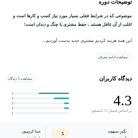
توضیحات دوره
موضوعی که در شرایط فعلی بسیار مورد نیاز کسب و کارها است و
اغلب از آن غافل هستند ، حفظ مشتری با چنگ و دندان است!
این همه هزینه کردیم مشتری جدید بدست آوردیم ،
این همه وقت گذاشتیم اعتماد سازی کردیم ،
مشاهده ادامه معرفی
این همه تلاش کردیم تا مشتری خرید کند
دیدگاه کاربران
مشاهده 5 دیدگاه
اما به راحتی او را از دست می دهیم و اصلا” برای ما اهمیتی ندارد!
5
4.3
4
3
واقعا” علت چیست؟
2
بر اساس امتیاز 11 دانشجو
1
چرا حفظ مشتری اهمیت دارد؟
نگین سپهوند
مینا کریم‌پور
5
کسب درآمد بیشتر از هر مشتری
8 روز پیش
1 ماه پیش