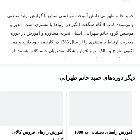
حمید حاتم طهرانی دانش آموخته مهندسی صنایع با گرایش تولید صنعتی
و نویسنده کتاب 8 گام شگفت انگیز در ارتباط با مشتری است. مدیر و
موسس گروه حاتم طهرانی. ایشان تجربه مشاوره و آموزش در حوزه
مدیریت ارتباط با مشتری را از سال 1386 در کارنامه خود دارند و هم
اکنون طراح و مالک نرم افزار باشگاه مشتریان حاتم کلاب هستند. از
سوابق آموزشی ایشان می توان به سابقه تدریس در بیش از 200 دوره
و کارگاه آموزشی در زمینه های مدیریت ارتباط با مشتری، مهارت های
دیگر دوره‌های حمید حاتم طهرانی
مکالمه تلفنی، افزایش فروش و … و برگزاری بیش از 100 وبینار اشاره
نمود. ایشان مدرس مورد تایید Equal Assurance استرالیا دارای اکردیت
از JAS-ANZ و مدرس و مشاور مورد تایید Oxford Cert Universal
هستند.
دوره های ساخت ایجنت هوش مصنوعی با n8n و make از
پرطرفدارترین دوره های ایشان هستند که با مراجعه به سایت شخصی
ایشان میتوانید آن را تهیه کنید.
آموزش راه‌های دستیابی به 1000
آموزش رازهای فروش کالای