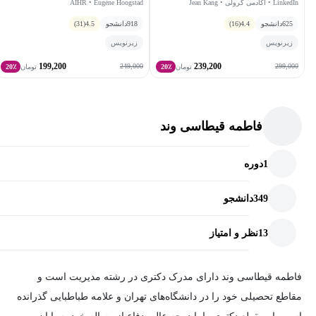
LinkedIn • آکادمی گرولی • Jean Kang
AIHR • Eugène Hoogstad
625
دانشجو
4.4
(16)
918
دانشجو
4.5
(31)
زیرنویس
زیرنویس
199,200
239,200
249,000
299,000
تومان
20٪
تومان
20٪
فاطمه قیطاسی وند
1
دوره
349
دانشجو
13
نظر و امتیاز
فاطمه قیطاسی وند دارای مدرک دکتری در رشته مدیریت است و
مقاطع تحصیلی خود را در دانشگاه‌های تهران و علامه طباطبایی گذرانده