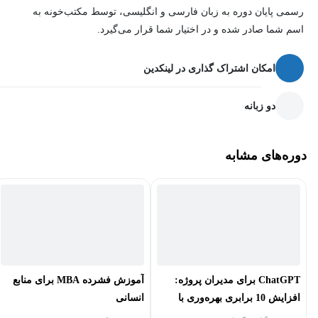
رسمی پایان دوره به زبان فارسی و انگلیسی، توسط مکتب‌خونه به
چطوری راه حل‌های درست و متناسب با مساله رو پیدا کنی..
اسم شما صادر شده و در اختیار شما قرار می‌گیرد.
بعد از شرکت در این وبیناردوره:
امکان اشتراک گذاری در لینکدین
نگاهت به مسائل زندگی و کارت عوض میشه
دو زبانه
اون ها را به چشم چالش که نه بلکه یه فرصت برای رشد خودت
می‌بینی
دوره‌های مشابه
می تونی به عزیزانت کمک کنی مسائلشونو به درستی حل کنن
دیگران و از همه مهم‌تر خودت مطمئن هستی که می تونی از پس
هر مساله‌ای بر بیای
ChatGPT برای مدیران پروژه:
آموزش فشرده MBA برای منابع
افزایش 10 برابری بهره‌وری با
انسانی
هوش مصنوعی