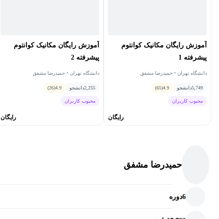
الکترومغناطیسی
مگنتو هیدرودینامیک
برخورد ذرات باردار
آموزش رایگان مکانیک کوانتوم
آموزش رایگان مکانیک کوانتوم
تابش ذرات باردار
پیشرفته 1
پیشرفته 2
دانشگاه تهران • حمیدرضا مشفق
دانشگاه تهران • حمیدرضا مشفق
پراکندگی و پراش و میدان‌های چندقطبی
5,749
دانشجو
4.9
(65)
2,255
دانشجو
4.9
(26)
تابش ترمزی و فرایند واپاشی بتازا
محبوب کاربران
محبوب کاربران
***درس درحال تکمیل است***
رایگان
رایگان
حمیدرضا مشفق
6
دوره