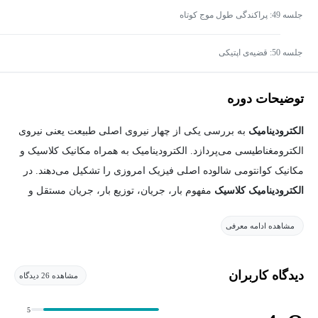
جلسه 49: پراکندگی طول موج کوتاه
جلسه 50: قضیه‌ی اپتیکی
توضیحات دوره
الکترودینامیک
به بررسی یکی از چهار نیروی اصلی طبیعت یعنی نیروی
الکترومغناطیسی می‌پردازد. الکترودینامیک به همراه مکانیک کلاسیک و
مکانیک کوانتومی شالوده اصلی فیزیک امروزی را تشکیل می‌دهند. در
الکترودینامیک کلاسیک
مفهوم بار، جریان، توزیع بار، جریان مستقل و
وابسته به زمان، میدان‌های الکتریکی و مغناطیسی و به دنبال آن مفاهیم
مشاهده ادامه معرفی
پتانسیل الکتریکی و پتانسیل برداری به تفصیل بررسی می‌شوند و
مسائل با شرایط مرزی متنوع در حضور توزیع‌های بار، جریان و اثرات
فیزیکی آن‌ها در الکترودینامیک مورد توجه قرار می‌گیرند.
دیدگاه کاربران
مشاهده 26 دیدگاه
با وارد کردن نسبیت خاص انیشتین، وحدت دو بخش الکتریسیته و
5