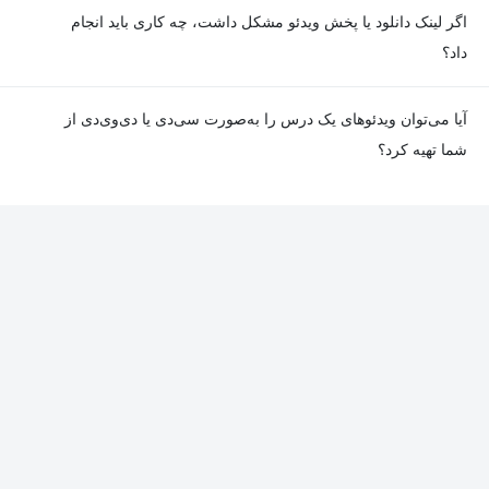
معمولا تمامی جلسات هر درس به‌طور کامل ضبط می‌شوند؛ اما گاهی
اگر لینک دانلود یا پخش ویدئو مشکل داشت، چه کاری باید انجام
به دلیل برخی ناهماهنگی‌ها ممکن است یک یا چند جلسه ضبط نشده
داد؟
باشد. جزئیات این موارد در توضیحات هر درس درج شده است.
در صورت مواجهه با هرگونه مشکل در دانلود یا پخش ویدئو، می‌توانید
آیا می‌توان ویدئوهای یک درس را به‌صورت سی‌دی یا دی‌وی‌دی از
از طریق صفحه ارتباط با ما اطلاع دهید تا تیم پشتیبانی به‌سرعت مشکل
شما تهیه کرد؟
را بررسی و رفع کند.
در حال حاضر امکان ارسال دروس به‌صورت سی‌دی یا دی‌وی‌دی وجود
ندارد و همه محتواها به شکل آنلاین ارائه می‌شوند.