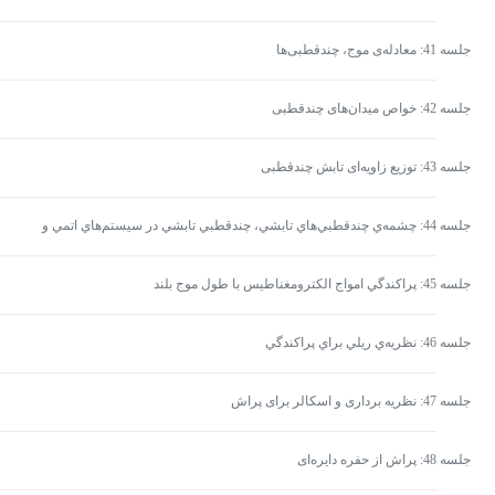
جلسه 41: معادله‌ی موج، چندقطبی‌ها
جلسه 42: خواص میدان‌های چندقطبی
جلسه 43: توزیع زاویه‌ای تابش چندقطبی
جلسه 44: چشمه‌ي چندقطبي‌هاي تابشي، چندقطبي تابشي در سيستم‌هاي اتمي و
هسته‌اي
جلسه 45: پراکندگي امواج الکترومغناطيس با طول موج بلند
جلسه 46: نظريه‌ي ريلي براي پراکندگي
جلسه 47: نظریه برداری و اسکالر برای پراش
جلسه 48: پراش از حفره دایره‌ای