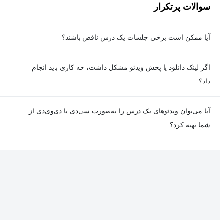
سوالات پرتکرار
آیا ممکن است برخی جلسات یک درس ناقص باشند؟
معمولا تمامی جلسات هر درس به‌طور کامل ضبط می‌شوند؛ اما گاهی
اگر لینک دانلود یا پخش ویدئو مشکل داشت، چه کاری باید انجام
به دلیل برخی ناهماهنگی‌ها ممکن است یک یا چند جلسه ضبط نشده
داد؟
باشد. جزئیات این موارد در توضیحات هر درس درج شده است.
در صورت مواجهه با هرگونه مشکل در دانلود یا پخش ویدئو، می‌توانید
آیا می‌توان ویدئوهای یک درس را به‌صورت سی‌دی یا دی‌وی‌دی از
از طریق صفحه ارتباط با ما اطلاع دهید تا تیم پشتیبانی به‌سرعت مشکل
شما تهیه کرد؟
را بررسی و رفع کند.
در حال حاضر امکان ارسال دروس به‌صورت سی‌دی یا دی‌وی‌دی وجود
ندارد و همه محتواها به شکل آنلاین ارائه می‌شوند.