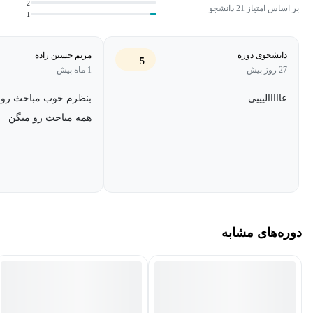
2
بر اساس امتیاز 21 دانشجو
1
دانشجوی دوره
مریم حسین زاده
5
27 روز پیش
1 ماه پیش
عااااالیییی
بنظرم خوب مباحث رو پ
همه مباحث رو میگن
دوره‌های مشابه