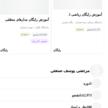
آموزش رایگان ریاضی 2
آموزش رایگان مدارهای منطقی
دانشگاه بوعلی سینا همدان • پگاه مقیمی
دانشگاه گیلان • مهدی امینیان
3,223
دانشجو
4.6
(53)
32,845
دانشجو
4.7
(570)
محبوب کاربران
رایگان
رایگان
مرتضی یوسف صنعتی
5
دوره
12,973
دانشجو
188
نظر و امتیاز