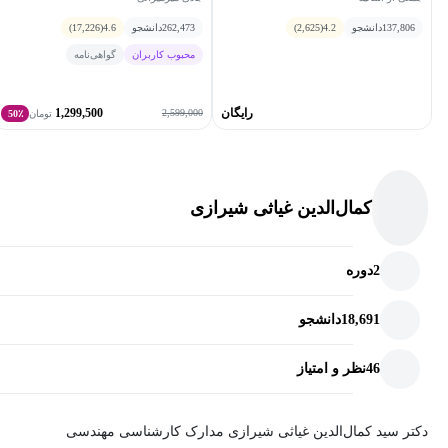
137,806
دانشجو
4.2
(2,625)
262,473
دانشجو
4.6
(17,226)
محبوب کاربران
گواهی‌نامه
رایگان
1,299,500
2,599,000
تومان
50٪
کمال‌الدین غیاثی شیرازی
2
دوره
18,691
دانشجو
46
نظر و امتیاز
دکتر سید کمال‌الدین غیاثی شیرازی مدارک کارشناسی مهندسی