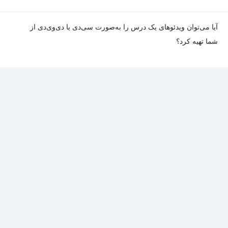
باشد. جزئیات این موارد در توضیحات هر درس درج شده است.
در صورت مواجهه با هرگونه مشکل در دانلود یا پخش ویدئو، می‌توانید
آیا می‌توان ویدئوهای یک درس را به‌صورت سی‌دی یا دی‌وی‌دی از
از طریق صفحه ارتباط با ما اطلاع دهید تا تیم پشتیبانی به‌سرعت مشکل
شما تهیه کرد؟
را بررسی و رفع کند.
در حال حاضر امکان ارسال دروس به‌صورت سی‌دی یا دی‌وی‌دی وجود
ندارد و همه محتواها به شکل آنلاین ارائه می‌شوند.