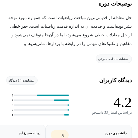
توضیحات دوره
حل معادله از قدیمی‌ترین مباحث ریاضیات است که همواره مورد توجه
بشر بوده‌است و قدمت آن به اندازه قدمت ریاضیات است.
جبر خطی
از حل معادلات خطی شروع می‌شود، اما در آن‌جا متوقف نمی‌شود و
مفاهیم و تکنیک‌های مهمی را در رابطه با بردارها، ماتریس‌ها و
عملگرهای ماتریسی معرفی می‌کند. شاید کمتر موضوعی را بتوان یافت
مشاهده ادامه معرفی
که به اندازه جبر خطی در علوم مهندسی کاربرد داشته باشد. در این
درس، جبر خطی با تکیه بر مفاهیم اصلی به‌صورتی مختصر ارائه
می‌شود. منبع اصلی این درس کتاب جبر خطی آقای گیلبرت استرنگ
دیدگاه کاربران
مشاهده 14 دیدگاه
است.
5
4.2
4
***این دوره در پاییز 99 ضبط شده‌است***
3
2
بر اساس امتیاز 33 دانشجو
1
دانشجوی دوره
پویا حسین‌زاده
5