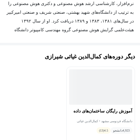
نرم‌افزار، کارشناسی ارشد هوش مصنوعی و دکتری هوش مصنوعی را
به ترتیب از دانشگاه‌های شهید بهشتی، صنعتی شریف و صنعتی امیرکبیر
در سال‌های ۱۳۸۱، ۱۳۸۳ و ۱۳۸۹ دریافت کرد. او از سال ۱۳۹۲
هیئت‌علمی گرایش هوش مصنوعی گروه مهندسی کامپیوتر دانشگاه
فردوسی مشهد است. زمینه‌های تحقیقاتی او شامل شبکه‌های عصبی،
یادگیری عمیق، یادگیری ماشین، بازشناسی الگو، روش‌های هسته و
دیگر دوره‌های کمال‌الدین غیاثی شیرازی
مدل‌های گرافی احتمالاتی است. به‌خاطر اهمیت ریاضیات در این
زمینه‌های تحقیقاتی، مدرس علاوه بر دروس مهندسی کامپیوتر و هوش
مصنوعی، به تدریس ریاضیات نیز توجه خاصی داشته است و تاکنون
دروس آمار و احتمال مهندسی، ریاضیات مهندسی، ریاضیات گسسته،
جبر خطی (به‌عنوان بخشی از درس بهینه‌سازی)، بنیادهای نظری حل
مسئله در ریاضیات و ریاضیات مهندسی پیشرفته را تدریس کرده است.
آموزش رایگان ساختمان‌های داده
دانشگاه فردوسی مشهد • کمال‌الدین غیاثی
شیرازی
4,923
دانشجو
4.5
(13)