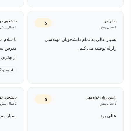
در این درس موفق شوند مناسب خواهد بود. علاوه بر این افرادی که قص
جزوه خوبی برای مطالعه این درس در اختیار ندارند یا به دلیل فاصله 
صابر آذر
دانشجوی دو
می‌توانند از مبحث این دوره برای موفقیت در آزمون و مصاحبه دکترا ا
5
1 سال پیش
1 سال پیش
ممکن است برای مهندسان تازه‌کار که نیاز به دانستن مباحث علمی و ن
باشد.
بسیار عالی به تمام دانشجویان مهندسی
با سلام م
زلزله توصیه می کنم.
مدرس ساز
در پایان دوره آموزش رایگان دینامیک سازه‌ها چه مهارت‌ه
از بهتری
دیدم و وا
ادامه دیدگ
با شرکت در همه جلسات دوره
آموزش رایگان دینامیک سازه‌ها
و حل هم
تدرس عالی
توسط استاد می‌توانید به مباحث درس به طور کامل تسلط پیدا کنید. 
فرهیخته و
بر ساختمان و طراحی سازه در حالت وجود بار اینرسی و حرکت را خواه
رامین روان خواه مهر
دانشجوی دو
در پایان این دوره کسب خواهید کرد، طراحی سیستم‌های چند درجه آزاد
5
2 سال پیش
2 سال پیش
بلایای طبیعی است.
عالی بود
بسیار مفی
سرفصل‌های دوره