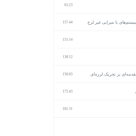
63:23
157:44
151:14
138:12
150:03
175:43
181:31