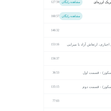
مشاهده رایگان
127:59
مشاهده رایگان
160:57
146:32
ش اجباری، ارتعاش آزاد با میرایی
153:16
156:37
36:53
135:15
77:03