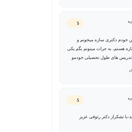
د شرکت در آزمون دکترا را دارند و
افتادن مباحث درس را فراموش کرده‌اند،
ره
ستفاده کنند. برخی از مباحث دوره
5
حوه محاسبه و طراحی دارند نیز مفید
ن خودم دکتری سازه میخونم و
ه هستم، به جرات میتونم بگم یکی
ایی کسب خواهید کرد؟
ن تدریس های طول تحصیلی خودمو
قعا عالی تدرسی کردند. ممنون از
اه
ه تمرینات و پروژه‌های مطرح‌شده
 جناب آقای دکتر رئوفی استاد
همچنین نحوه محاسبه بارهای واردشده
 با معرفت.
ید آموخت. از مهم‌ترین مهارت‌هایی که
ره
ی و نحوه مقاوم‌سازی سازه‌ها در برابر
5
د-با تشکراز دکتر رئوفی عزیز