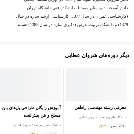
2- اجزای پل دو عنصری تیردال
3- معرفی آیین‌نامه آشتو
دانش‌آموخته دبیرستان مفید 1، دانشکده فنی دانشگاه تهران
(کارشناسی عمران در سال 1377، کارشناسی ارشد سازه در سال
4- معرفی نشریه‌ی 139
5- مدل‌سازی عددی پل
1379) و دانشگاه تربیت‌مدرس (دکتری سازه در سال 1385) هستند.
6- بارگذاری و تحلیل پل راه
معرفي انواع بارها
دیگر دوره‌های شروان عطايي
محاسبه لنگر خمشی و نيروی برشی حداكثر يک خط ترافيک برای
پل دهانه ساده به كمک خط تأثير
محاسبه لنگر خمشی و نيروی برشی حداكثر يک خط ترافيک برای
پل دهانه پيوسته به كمک خط تأثير
7- بارگذاری و تحلیل پل راه‌آهن
8- تركيب‌های بارگذاری
معرفی رشته مهندسی راه‌آهن
آموزش رایگان طراحي پل‌هاي بتن
مسلح و بتن پیش‌تنیده
دانشگاه علم و صنعت • شروان عطايي
9- عرض موثر دال پل تک‌عنصری از بار کامیون
دانشگاه علم و صنعت • شروان عطايي
324
دانشجو
3.7
(3)
1,657
دانشجو
4.2
(8)