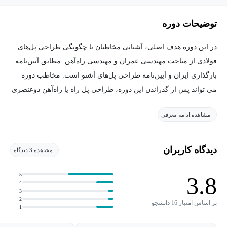
توضیحات دوره
در این دوره هدف اصلی، آشنایی مخاطبان با چگونگی طراحی پل‌­های
فولادی از مباحث مهندسی عمران و مهندسی راه‌آهن مطابق آیین‌نامه
بارگذاری ایران و آیین‌نامه طراحی پل‌های آشتو است. مخاطب دوره
می تواند پس از گذراندن این دوره، طراحی پل راه یا راه‌آهن دوعنصری
با تیرورق فولادی مرکب و همچنین طراحی تکیه‌گاه ارتجاعی و کوله پل
مشاهده ادامه معرفی
را انجام دهد.
دوره آموزش طراحی پل­‌های فولادی مناسب چه کسانی است؟
دیدگاه کاربران
مشاهده 3 دیدگاه
باتوجه‌به مطالب ارائه‌شده در این دوره که شامل تعاریف اولیه تا
5
3.8
پیچیده‌­ترین مباحث مربوط به طراحی پل­‌ها و سازه­‌های فولادی است
4
3
می‌توانیم بگوییم این دوره مناسب تمامی علاقه‌­مندان به مباحث فنی و
2
بر اساس امتیاز 16 دانشجو
1
عمرانی و طراحی سازه است اما اگر با دید مشخص و حرفه‌ای‌­تر به
این دوره نگاه کنیم مخاطب اصلی این دوره دانشجویان و فارغ‌­التحصیلان