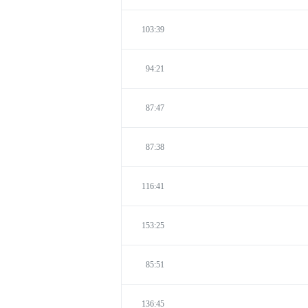
103:39
94:21
87:47
87:38
116:41
153:25
85:51
136:45