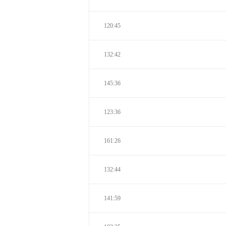
120:45
132:42
145:36
123:36
161:26
132:44
141:59