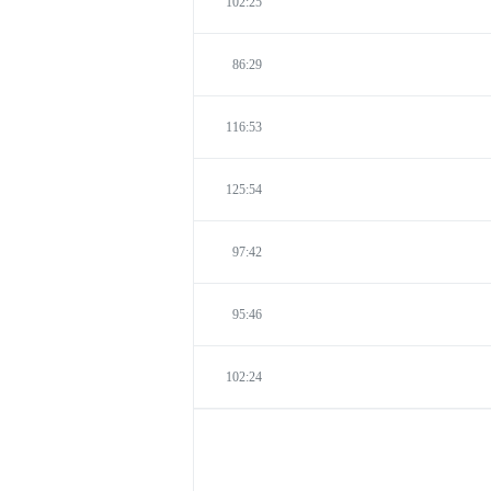
102:25
86:29
116:53
125:54
97:42
95:46
102:24