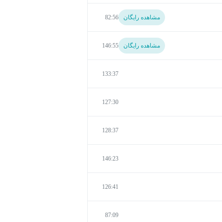
مشاهده رایگان
82:56
مشاهده رایگان
146:55
133:37
127:30
128:37
146:23
126:41
87:09